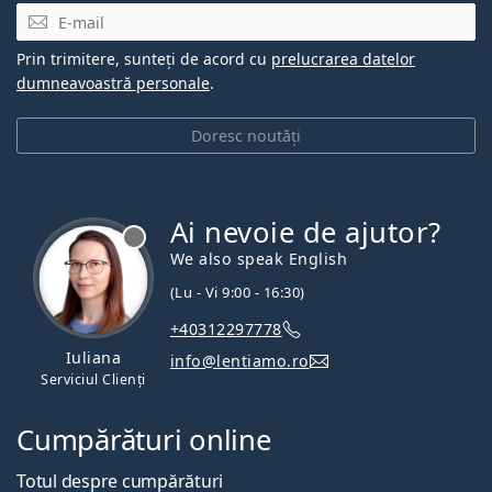
E-mail
Prin trimitere, sunteți de acord cu
prelucrarea datelor
dumneavoastră personale
.
Doresc noutăți
Ai nevoie de ajutor?
We also speak English
(Lu - Vi 9:00 - 16:30)
+40312297778
Iuliana
info@lentiamo.ro
Serviciul Clienți
Cumpărături online
Totul despre cumpărături