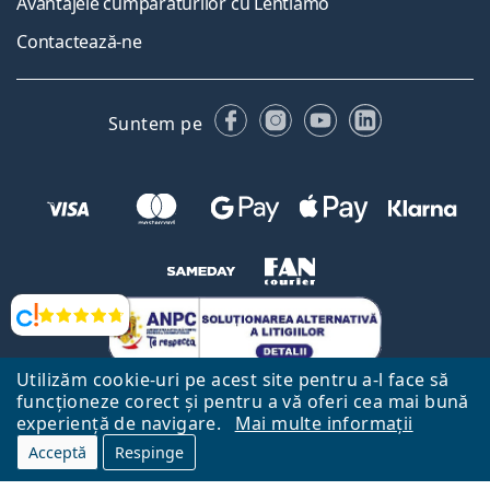
Avantajele cumpărăturilor cu Lentiamo
Contactează-ne
Facebook
Instagram
YouTube
LinkedIn
Suntem pe
Opinii
Utilizăm cookie-uri pe acest site pentru a-l face să
funcționeze corect și pentru a vă oferi cea mai bună
experiență de navigare.
Mai multe informații
Acceptă
Respinge
Către Pagina Principală
Mai sus