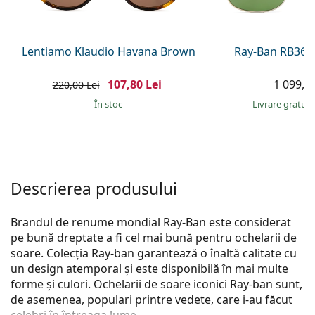
Persol
Prada
Lentiamo Klaudio Havana Brown
Ray-Ban RB369
Toate mărcile
107,80 Lei
1 099,00
220,00 Lei
În stoc
Livrare gratui
Descrierea produsului
Brandul de renume mondial Ray-Ban este considerat
pe bună dreptate a fi cel mai bună pentru ochelarii de
soare. Colecția Ray-ban garantează o înaltă calitate cu
un design atemporal și este disponibilă în mai multe
forme și culori. Ochelarii de soare iconici Ray-ban sunt,
de asemenea, populari printre vedete, care i-au făcut