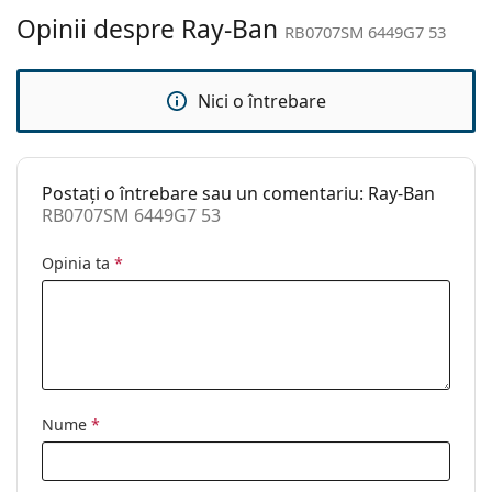
curățat:
lavetă.
Opinii despre Ray-Ban
RB0707SM 6449G7 53
Altele
Explorează întreaga gamă de
ochelari de soare
pentru
a găsi mai multe modele de la branduri populare.
Sex:
Unisex
Nici o întrebare
Categorie:
Ochelari de soare
Brand:
Ray-Ban
Postați o întrebare sau un comentariu: Ray-Ban
Utilizare:
Modă
RB0707SM 6449G7 53
Cod:
RB0707SM 6449G7 53
Opinia ta
*
Disponibil si cu
Nu
dioptrii:
Nume
*