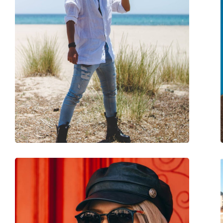
Altele
Sex:
Unisex
Categorie:
Ochelari de soare
Brand:
Ray-Ban
Utilizare:
Modă
Cod:
RB2199 133371 52