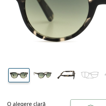
142 mm
Lățimea ramei
Lățime
lentilei
43 mm
52 mm
Înălțime lentilă
Lățimea lentilei
O alegere clară