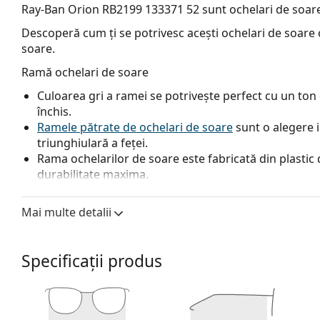
Ray-Ban Orion RB2199 133371 52
sunt ochelari de soare
Descoperă cum ți se potrivesc acești ochelari de soare c
soare.
Ramă ochelari de soare
Culoarea gri a ramei se potrivește perfect cu un ton d
închis.
Ramele pătrate de ochelari de soare
sunt o alegere 
triunghiulară a feței.
Rama ochelarilor de soare este fabricată din plastic d
durabilitate maxima.
Lentile ochelari de soare
Mai multe detalii
Lentilele gri reduc intensitatea luminii fără a afecta 
Ochelarii de soare au
lentile în degrade
, care sunt co
nuanța cea mai deschisă. Cea mai închisă nuanță din 
Specificații produs
directe, iar cea mai deschisă din partea de jos asigură
lentilelor asigură o mai bună orientare în spațiu și 
permite o vedere mai clară în partea de jos a lentilel
superioară.