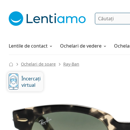
Căutare
Autentificare
Navigarea web-ului
Soluții
Cum comandați
Lentile de contact
Ochelari de vedere
Ochelar
Ochelari de soare
Ray-Ban
Încercați
virtual