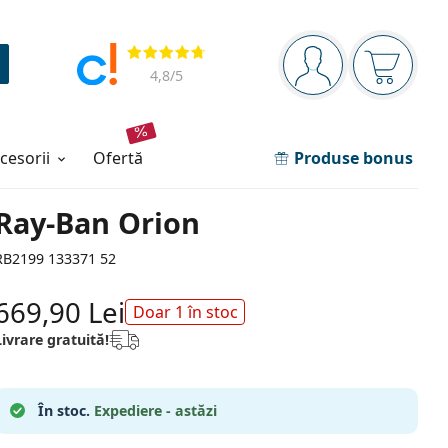
Panou de navigare
Opinii
Sunteți logat
Coșul de
4,8
/5
ccesorii
ofertă
Produse bonus
Ray-Ban Orion
RB2199 133371 52
669,90 Lei
Doar 1 în stoc
Livrare gratuită!
În stoc.
Expediere - astăzi