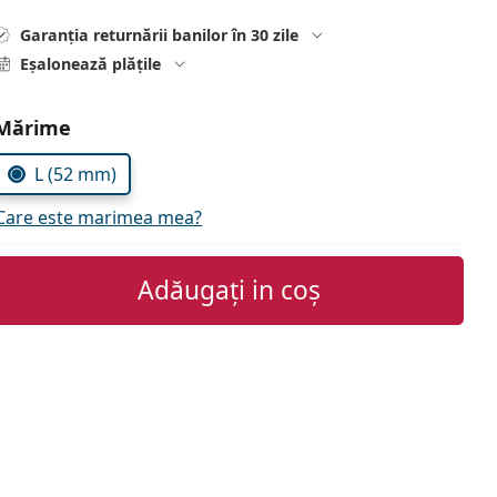
Garanția returnării banilor în 30 zile
Eșalonează plățile
Alegeți parametrii
Mărime
L (52 mm)
Care este marimea mea?
Adăugați in coș