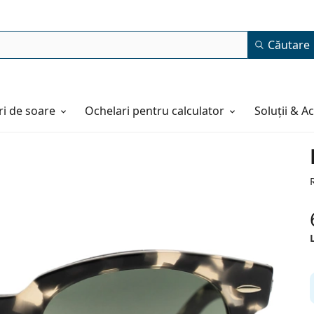
Căutare
i de soare
Ochelari pentru calculator
Soluții & A