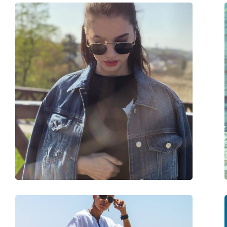
Forma ramei:
Pătrată
Culoarea ramei:
Grey
Materialul ramei :
Plastic
Mărime:
L
Lățimea ramei:
142 mm
Lungimea brațelor:
145 mm
Lățimea punții nazale:
22 mm
Greutate:
130 g
Pernițe reglabile pentru nas:
Nu
Balama flexibilă:
Nu
Accesorii
Suport:
Da
Lavetă pentru curățat:
Da