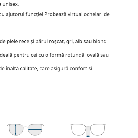
 unisex.
u ajutorul funcției Probează virtual ochelari de
e piele rece și părul roșcat, gri, alb sau blond
ideală pentru cei cu o formă rotundă, ovală sau
e înaltă calitate, care asigură confort si
contrastul sau a distorsiona culorile.
lorate de sus în jos, partea de jos a lentilei fiind
partea de sus permite filtrarea luminii solare
 o vizibilitate suficientă. Acest tratament al
este ideal pentru șoferi, de exemplu, deoarece
or, reducând în același timp strălucirea din partea