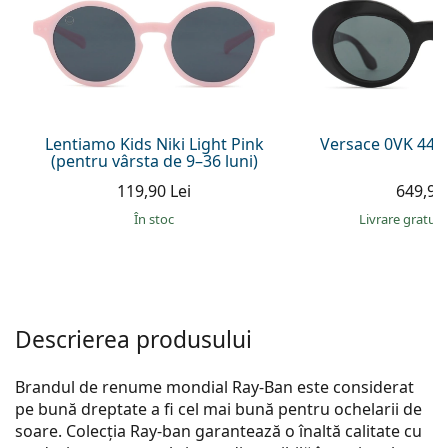
Persol
Prada
Toate mărcile
Lentiamo Kids Niki Light Pink
Versace 0VK 442
(pentru vârsta de 9–36 luni)
119,90 Lei
649,90 
În stoc
Livrare gratui
Descrierea produsului
Brandul de renume mondial Ray-Ban este considerat
pe bună dreptate a fi cel mai bună pentru ochelarii de
soare. Colecția Ray-ban garantează o înaltă calitate cu