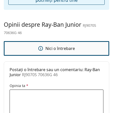
Suport:
Da
Lavetă pentru
Nu
curățat:
Opinii despre Ray-Ban Junior
RJ9070S
Altele
70636G 46
Sex:
Copii
Categorie:
Ochelari de soare
Nici o întrebare
Brand:
Ray-Ban
Utilizare:
Modă
Postați o întrebare sau un comentariu: Ray-Ban
Cod:
RJ9070S 70636G 46
Junior
RJ9070S 70636G 46
Opinia ta
*