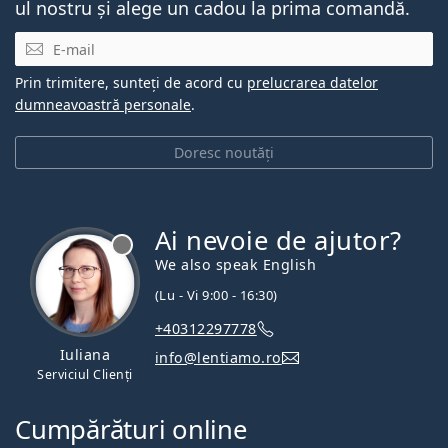
ul nostru și alege un cadou la prima comandă.
E-mail
Prin trimitere, sunteți de acord cu
prelucrarea datelor
dumneavoastră personale
.
Doresc noutăți
Ai nevoie de ajutor?
We also speak English
(Lu - Vi 9:00 - 16:30)
+40312297778
Iuliana
info@lentiamo.ro
Serviciul Clienți
Cumpărături online