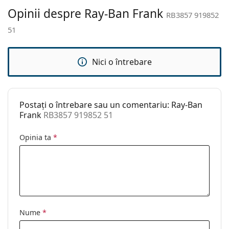
a găsi mai multe modele de la branduri populare.
curățat:
Opinii despre Ray-Ban Frank
RB3857 919852
Altele
51
Sex:
Unisex
Categorie:
Ochelari de soare
Nici o întrebare
Brand:
Ray-Ban
Utilizare:
Modă
Postați o întrebare sau un comentariu: Ray-Ban
Cod:
RB3857 919852 51
Frank
RB3857 919852 51
Disponibil si cu
Nu
Opinia ta
*
dioptrii:
Nume
*