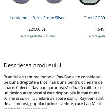
Persol
Prada
Lentiamo Lefteris Stone Silver
Gucci GG0034
Toate mărcile
220,00 Lei
1 549,00
Livrare gratuită
&
În stoc
Livrare gratui
Descrierea produsului
Brandul de renume mondial Ray-Ban este considerat
pe bună dreptate a fi cel mai bună pentru ochelarii de
soare. Colecția Ray-ban garantează o înaltă calitate cu
un design atemporal și este disponibilă în mai multe
forme și culori. Ochelarii de soare iconici Ray-ban sunt,
de asemenea, populari printre vedete, care i-au făcut