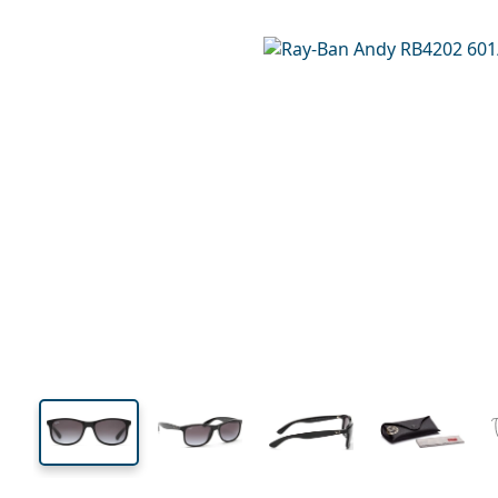
142 mm
Lățimea ramei
Lățime
lentilei
43 mm
55 mm
Înălțime lentilă
Lățimea lentilei