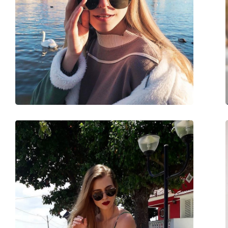
Lățimea ramei:
142 mm
Lungimea brațelor:
145 mm
Lățimea punții nazale:
17 mm
Greutate:
45 g
Pernițe reglabile pentru nas:
Nu
Accesorii
Suport:
Da
Lavetă pentru curățat:
Da
Altele
Sex:
Unisex
Categorie:
Ochelari de soare
Brand:
Ray-Ban
Utilizare:
Modă
Cod:
RB4202 601/8G 55