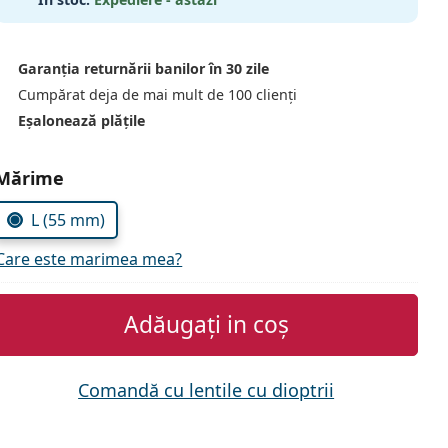
Garanția returnării banilor în 30 zile
Cumpărat deja de mai mult de 100 clienți
Eșalonează plățile
Alegeți parametrii
Mărime
L (55 mm)
Care este marimea mea?
Adăugați in coș
Comandă cu lentile cu dioptrii