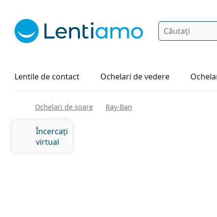
Căutare
Autentificare
Navigarea web-ului
Soluții
Cum comandați
Lentile de contact
Ochelari de vedere
Ochelar
Ochelari de soare
Ray-Ban
Încercați
virtual