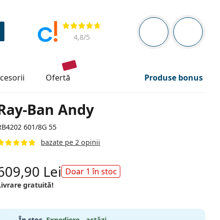
Panou de navigare
Opinii
Sunteți logat
Coșul de
4,8
/5
ccesorii
ofertă
Produse bonus
Ray-Ban Andy
RB4202 601/8G 55
bazate pe 2 opinii
609,90 Lei
Doar 1 în stoc
Livrare gratuită!
În stoc.
Expediere - astăzi