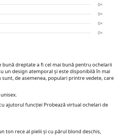
0×
0×
0×
0×
bună dreptate a fi cel mai bună pentru ochelarii
cu un design atemporal și este disponibilă în mai
an sunt, de asemenea, populari printre vedete, care
 unisex.
u ajutorul funcției Probează virtual ochelari de
 ton rece al pielii și cu părul blond deschis,