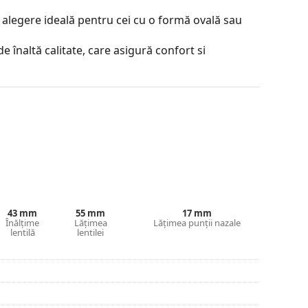
 alegere ideală pentru cei cu o formă ovală sau
e înaltă calitate, care asigură confort si
zate de diferite tipuri, cu sau fără dioptrii.
contrastul sau a distorsiona culorile.
lorate de sus în jos, partea de jos a lentilei fiind
partea de sus permite filtrarea luminii solare
 o vizibilitate suficientă. Acest tratament al
este ideal pentru șoferi, de exemplu, deoarece
or, reducând în același timp strălucirea din partea
43 mm
55 mm
17 mm
Înălțime
Lățimea
Lățimea punții nazale
je incontestabile sunt greutatea redusă și
lentilă
lentilei
 100% împotriva razelor solare. Lentilele
isie de lumină 8 – 18%). Sunt potrivite pentru