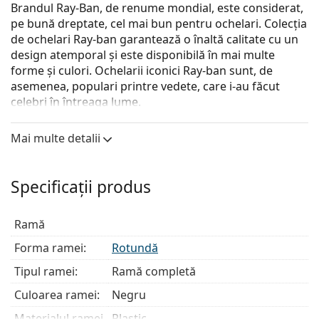
Brandul Ray-Ban, de renume mondial, este considerat,
pe bună dreptate, cel mai bun pentru ochelari. Colecția
de ochelari Ray-ban garantează o înaltă calitate cu un
design atemporal și este disponibilă în mai multe
forme și culori. Ochelarii iconici Ray-ban sunt, de
asemenea, populari printre vedete, care i-au făcut
celebri în întreaga lume.
Ray-Ban 0RX7166 5204
sunt ochelari de vedere unisex.
Mai multe detalii
Ramă ochelari
Culoarea neagră a ramei se potrivește perfect cu un
Specificații produs
ton de piele rece și cu părul blond deschis, șaten
deschis sau negru.
Ramele rotunde sunt o alegere ideală pentru cei cu
Ramă
o formă de față pătrată sau ovală.
Forma ramei:
Rotundă
Rama ochelarilor este realizată din plastic de înaltă
calitate, care oferă o durabilitate ridicată, purtare
Tipul ramei:
Ramă completă
confortabilă și un look excepțional.
Culoarea ramei:
Negru
Ochelarii cu ramă întreagă au cele mai comune
tipuri de rame care constau dintr-o față a ramei și
Materialul ramei
Plastic