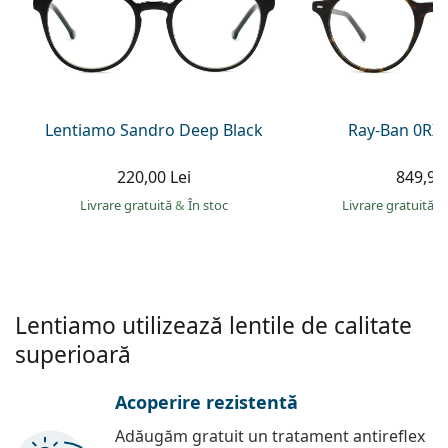
Persol
Prada
Toate mărcile
Lentiamo Sandro Deep Black
Ray-Ban 0RX
220,00 Lei
849,90 
Livrare gratuită
&
În stoc
Livrare gratuită
&
Lentiamo utilizează lentile de calitate
superioară
Acoperire rezistentă
Adăugăm gratuit un tratament antireflex