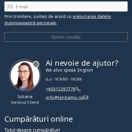
E-mail
Prin trimitere, sunteți de acord cu
prelucrarea datelor
dumneavoastră personale
.
Doresc noutăți
Ai nevoie de ajutor?
We also speak English
(Lu - Vi 9:00 - 16:30)
+40312297778
Iuliana
info@lentiamo.ro
Serviciul Clienți
Cumpărături online
Totul despre cumpărături