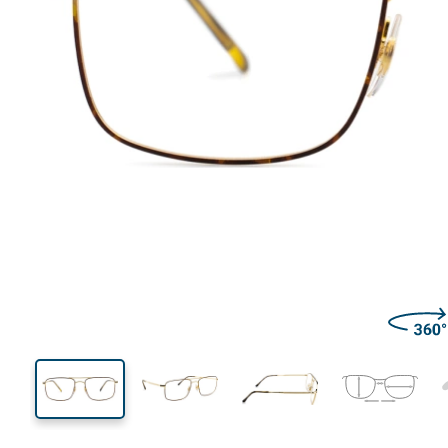
138 mm
Lățimea ramei
Lățime
lentilei
41 mm
55 mm
Înălțime lentilă
Lățimea lentilei