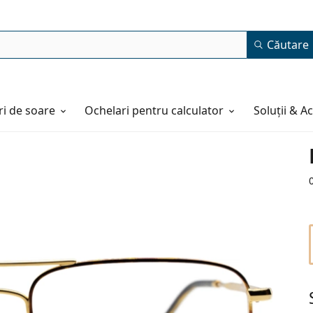
Căutare
i de soare
Ochelari pentru calculator
Soluții & A