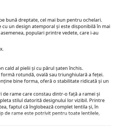
pe bună dreptate, cel mai bun pentru ochelari.
e cu un design atemporal și este disponibilă în mai
e asemenea, populari printre vedete, care i-au
x.
cald al pielii și cu părul șaten închis.
 formă rotundă, ovală sau triunghiulară a feței.
nține bine forma, oferă o stabilitate ridicată și un
 de rame care constau dintr-o față a ramei și
ta stilul datorită designului lor vizibil. Printre
a, faptul că înglobează complet lentila și, în
tip de rame este potrivit pentru toate lentilele,
 poziției și a potrivirii ochelarilor. Pernițele de