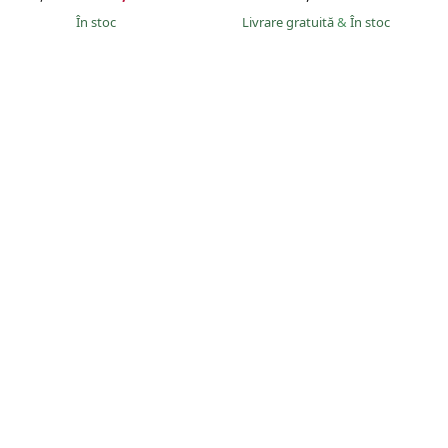
În stoc
Livrare gratuită
&
În stoc