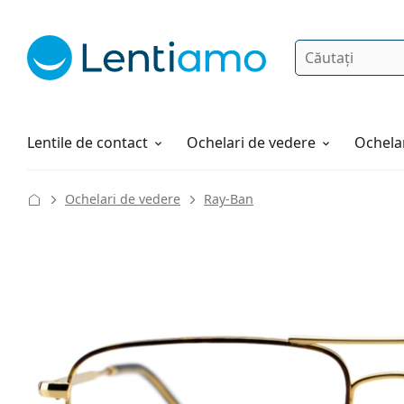
Căutare
Autentificare
Navigarea web-ului
Soluții
Cum comandați
Lentile de contact
Ochelari de vedere
Ochelar
Ochelari de vedere
Ray-Ban