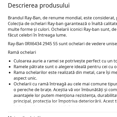
Descrierea produsului
Brandul Ray-Ban, de renume mondial, este considerat, 
Colecția de ochelari Ray-ban garantează o înaltă calitat
multe forme și culori. Ochelarii iconici Ray-ban sunt, d
făcut celebri în întreaga lume.
Ray-Ban 0RX6434 2945 55
sunt ochelari de vedere unise
Ramă ochelari
Culoarea aurie a ramei se potrivește perfect cu un ton 
Ramele pătrate sunt o alegere ideală pentru cei cu o
Rama ochelarilor este realizată din metal, care își me
aspect unic.
Ochelarii cu ramă întreagă au cele mai comune tipuri
o pereche de brațe. Aceștia vă vor îmbunătăți și comple
avantajele lor putem menționa rezistența, durabilitate
principal, protecția lor împotriva deteriorării. Acest 
inclusiv cele cu putere optică mai mare.
Pernițele de nas reglabile permit o ușoară modificare a