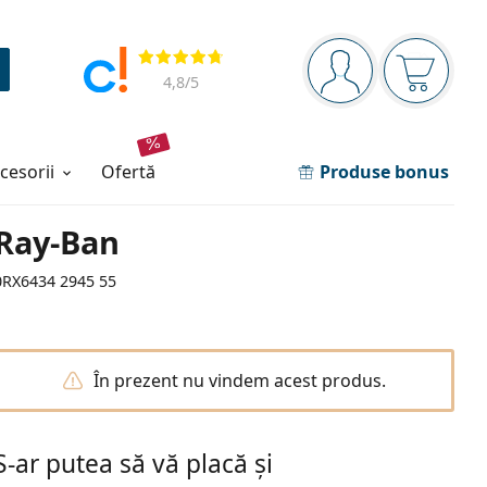
Panou de navigare
Opinii
Sunteți logat
Coșul de
4,8
/5
ccesorii
ofertă
Produse bonus
Ray-Ban
0RX6434 2945 55
În prezent nu vindem acest produs.
S-ar putea să vă placă și