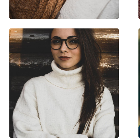
Brand:
Ray-Ban
Cod:
0RX6434 2945 55