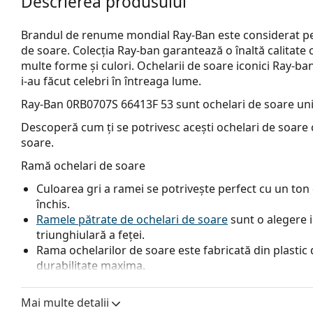
Descrierea produsului
Brandul de renume mondial Ray-Ban este considerat pe 
de soare. Colecția Ray-ban garantează o înaltă calitate 
multe forme și culori. Ochelarii de soare iconici Ray-b
i-au făcut celebri în întreaga lume.
Ray-Ban 0RB0707S 66413F 53
sunt ochelari de soare uni
Descoperă cum ți se potrivesc acești ochelari de soare c
soare.
Ramă ochelari de soare
Culoarea gri a ramei se potrivește perfect cu un ton d
închis.
Ramele pătrate de ochelari de soare
sunt o alegere 
triunghiulară a feței.
Rama ochelarilor de soare este fabricată din plastic d
durabilitate maxima.
Lentile ochelari de soare
Mai multe detalii
Lentilele albastre sporesc contrastul și minimizează ref