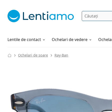
Căutare
Autentificare
Navigarea web-ului
Soluții
Cum comandați
Lentile de contact
Ochelari de vedere
Ochelar
Ochelari de soare
Ray-Ban