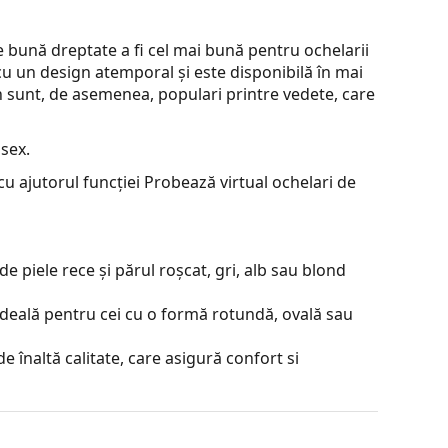
bună dreptate a fi cel mai bună pentru ochelarii
cu un design atemporal și este disponibilă în mai
an sunt, de asemenea, populari printre vedete, care
sex.
u ajutorul funcției Probează virtual ochelari de
e piele rece și părul roșcat, gri, alb sau blond
ideală pentru cei cu o formă rotundă, ovală sau
e înaltă calitate, care asigură confort si
lexiile luminii. Pentru jucătorii de tenis, lentilele