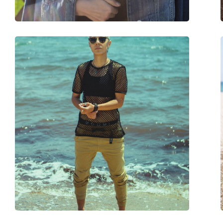
Balama flexibilă:
Nu
Accesorii
Suport:
Da
Lavetă pentru curățat:
Da
Altele
Sex:
Unisex
Categorie:
Ochelari de soare
Brand:
Ray-Ban
Utilizare:
Modă
Cod:
RB0707S 66413F 53
Disponibil si cu dioptrii:
Nu