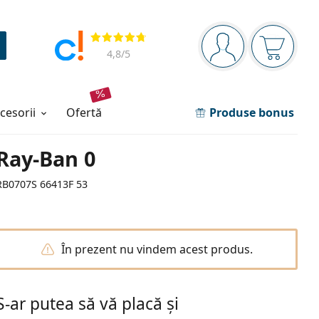
Panou de navigare
Opinii
Sunteți logat
Coșul de
4,8
/5
ccesorii
ofertă
Produse bonus
Ray-Ban 0
RB0707S 66413F 53
În prezent nu vindem acest produs.
S-ar putea să vă placă și