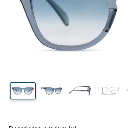
145 mm
Lățimea ramei
Lățime
lentilei
42 mm
53 mm
Înălțime lentilă
Lățimea lentilei