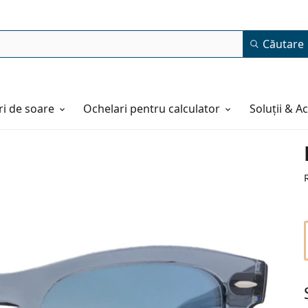
Căutare
i de soare
Ochelari pentru calculator
Soluții & A