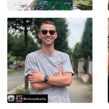
Balama flexibilă:
Nu
Accesorii
Suport:
Nu
Lavetă pentru curățat:
Nu
Altele
Sex:
Bărbați
Categorie:
Ochelari de soare
Brand:
Puma
Utilizare:
Modă
Cod:
PU0286S 004 62