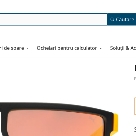
Căutare
i de soare
Ochelari pentru calculator
Soluții & A