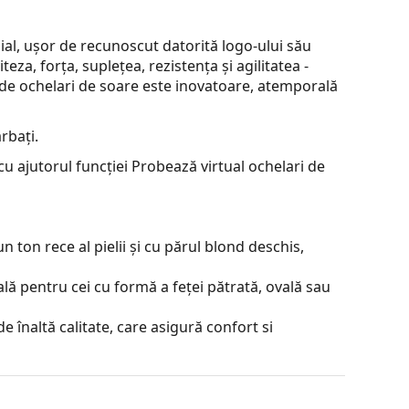
, ușor de recunoscut datorită logo-ului său
za, forța, suplețea, rezistența și agilitatea -
a de ochelari de soare este inovatoare, atemporală
rbați.
u ajutorul funcției Probează virtual ochelari de
 ton rece al pielii și cu părul blond deschis,
lă pentru cei cu formă a feței pătrată, ovală sau
e înaltă calitate, care asigură confort si
evine foarte puternică mai ales iarna. Ele