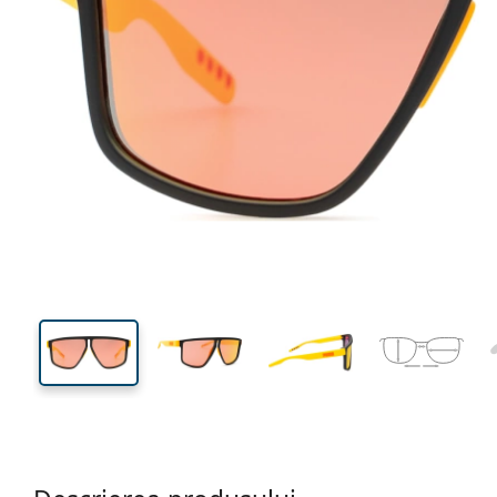
136 mm
Lățimea ramei
Lățime
lentilei
47 mm
62 mm
Înălțime lentilă
Lățimea lentilei