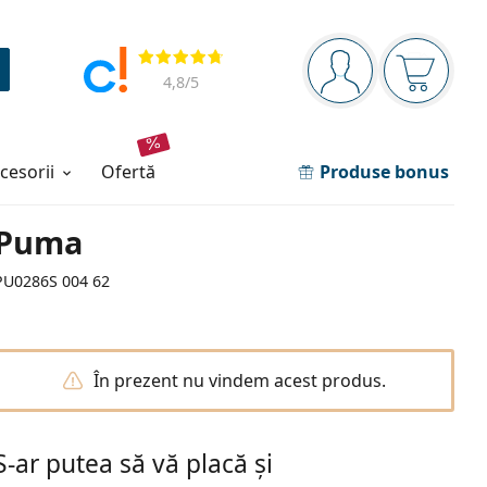
Panou de navigare
Opinii
Sunteți logat
Coșul de
4,8
/5
ccesorii
ofertă
Produse bonus
Puma
PU0286S 004 62
În prezent nu vindem acest produs.
S-ar putea să vă placă și