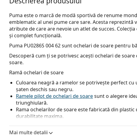
Descrierea produsului
Puma este o marcă de modă sportivă de renume mondial
emblematic al unei pume care sare. Acesta reprezintă vite
atribute de care are nevoie un atlet de succes. Colecți
și complet funcțională.
Puma PU0286S 004 62
sunt ochelari de soare pentru bă
Descoperă cum ți se potrivesc acești ochelari de soare c
soare.
Ramă ochelari de soare
Culoarea neagră a ramelor se potrivește perfect cu un
șaten deschis sau negru.
Ramele pilot de ochelari de soare
sunt o alegere idea
triunghiulară.
Rama ochelarilor de soare este fabricată din plastic d
durabilitate maxima.
Lentile ochelari de soare
Mai multe detalii
Lentilele portocalii blochează lumina albastră, care d