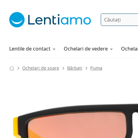
Căutare
Autentificare
Navigarea web-ului
Soluții
Cum comandați
Lentile de contact
Ochelari de vedere
Ochelar
Ochelari de soare
Bărbați
Puma