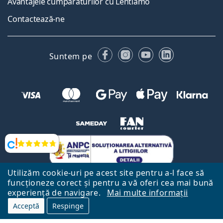
Avantajele cumpărăturilor cu Lentiamo
Contactează-ne
Facebook
Instagram
YouTube
LinkedIn
Suntem pe
Opinii
Utilizăm cookie-uri pe acest site pentru a-l face să
funcționeze corect și pentru a vă oferi cea mai bună
experiență de navigare.
Mai multe informații
Acceptă
Respinge
Către Pagina Principală
Mai sus