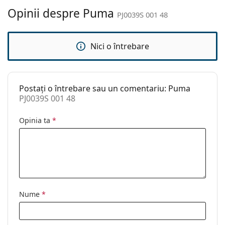
curățat:
Opinii despre Puma
PJ0039S 001 48
Altele
Sex:
Copii
Nici o întrebare
Categorie:
Ochelari de soare
Brand:
Puma
Postați o întrebare sau un comentariu: Puma
Utilizare:
Modă
PJ0039S 001 48
Cod:
PJ0039S 001 48
Opinia ta
*
Nume
*