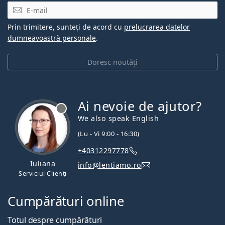
E-mail
Prin trimitere, sunteți de acord cu
prelucrarea datelor
dumneavoastră personale
.
Doresc noutăți
Ai nevoie de ajutor?
We also speak English
(Lu - Vi 9:00 - 16:30)
+40312297778
Iuliana
info@lentiamo.ro
Serviciul Clienți
Cumpărături online
Totul despre cumpărături