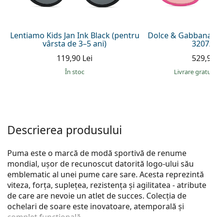
Persol
Prada
Lentiamo Kids Jan Ink Black (pentru
Dolce & Gabbana J
vârsta de 3–5 ani)
3207/Z
Toate mărcile
119,90 Lei
529,90 
În stoc
Livrare gratui
Descrierea produsului
Puma este o marcă de modă sportivă de renume
mondial, ușor de recunoscut datorită logo-ului său
emblematic al unei pume care sare. Acesta reprezintă
viteza, forța, suplețea, rezistența și agilitatea - atribute
de care are nevoie un atlet de succes. Colecția de
ochelari de soare este inovatoare, atemporală și