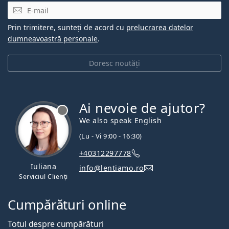
E-mail
Prin trimitere, sunteți de acord cu
prelucrarea datelor
dumneavoastră personale
.
Doresc noutăți
Ai nevoie de ajutor?
We also speak English
(Lu - Vi 9:00 - 16:30)
+40312297778
Iuliana
info@lentiamo.ro
Serviciul Clienți
Cumpărături online
Totul despre cumpărături