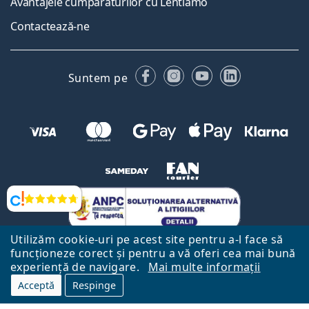
Avantajele cumpărăturilor cu Lentiamo
Contactează-ne
Facebook
Instagram
YouTube
LinkedIn
Suntem pe
Opinii
Utilizăm cookie-uri pe acest site pentru a-l face să
funcționeze corect și pentru a vă oferi cea mai bună
experiență de navigare.
Mai multe informații
Acceptă
Respinge
Către Pagina Principală
Mai sus