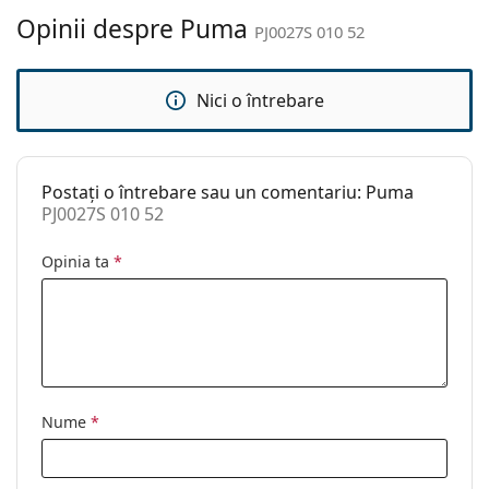
curățat:
Opinii despre Puma
PJ0027S 010 52
Altele
Sex:
Copii
Nici o întrebare
Categorie:
Ochelari de soare
Brand:
Puma
Postați o întrebare sau un comentariu: Puma
Utilizare:
Modă
PJ0027S 010 52
Cod:
PJ0027S 010 52
Opinia ta
*
Nume
*