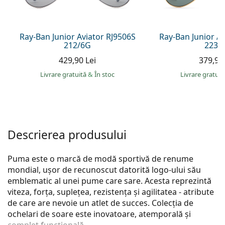
Persol
Prada
Ray-Ban Junior Aviator RJ9506S
Ray-Ban Junior A
212/6G
223/
Toate mărcile
429,90 Lei
379,90 
Livrare gratuită
&
În stoc
Livrare gratui
Descrierea produsului
Puma este o marcă de modă sportivă de renume
mondial, ușor de recunoscut datorită logo-ului său
emblematic al unei pume care sare. Acesta reprezintă
viteza, forța, suplețea, rezistența și agilitatea - atribute
de care are nevoie un atlet de succes. Colecția de
ochelari de soare este inovatoare, atemporală și