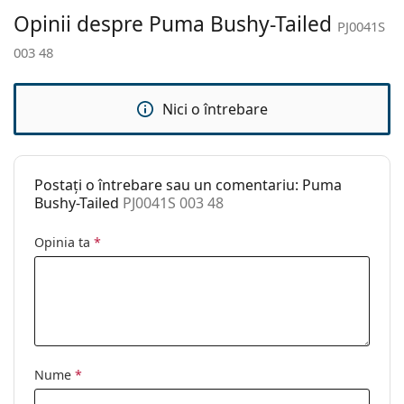
curățat:
Opinii despre Puma Bushy-Tailed
PJ0041S
Altele
003 48
Sex:
Copii
Categorie:
Ochelari de soare
Nici o întrebare
Brand:
Puma
Utilizare:
Modă
Postați o întrebare sau un comentariu: Puma
Cod:
PJ0041S 003 48
Bushy-Tailed
PJ0041S 003 48
Opinia ta
*
Nume
*