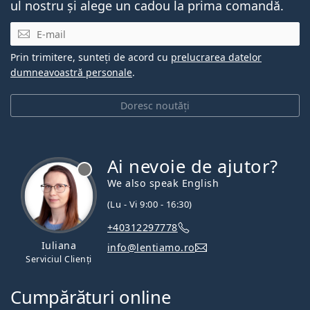
ul nostru și alege un cadou la prima comandă.
E-mail
Prin trimitere, sunteți de acord cu
prelucrarea datelor
dumneavoastră personale
.
Doresc noutăți
Ai nevoie de ajutor?
We also speak English
(Lu - Vi 9:00 - 16:30)
+40312297778
Iuliana
info@lentiamo.ro
Serviciul Clienți
Cumpărături online