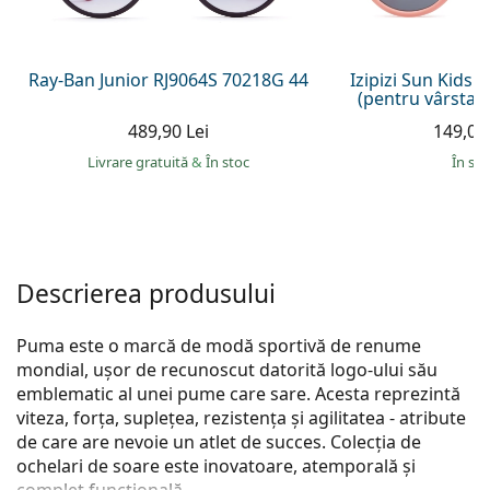
Persol
Prada
Ray-Ban Junior RJ9064S 70218G 44
Izipizi Sun Kids 
(pentru vârsta de
Toate mărcile
489,90 Lei
149,00 
Livrare gratuită
&
În stoc
În sto
Descrierea produsului
Puma este o marcă de modă sportivă de renume
mondial, ușor de recunoscut datorită logo-ului său
emblematic al unei pume care sare. Acesta reprezintă
viteza, forța, suplețea, rezistența și agilitatea - atribute
de care are nevoie un atlet de succes. Colecția de
ochelari de soare este inovatoare, atemporală și