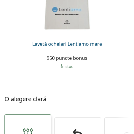
Lavetă ochelari Lentiamo mare
950 puncte bonus
În stoc
O alegere clară