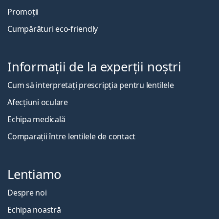
Promoții
Cumpărături eco-friendly
Informații de la experții noștri
Cum să interpretați prescripția pentru lentilele
Afecțiuni oculare
Echipa medicală
Comparații între lentilele de contact
Lentiamo
Despre noi
Echipa noastră