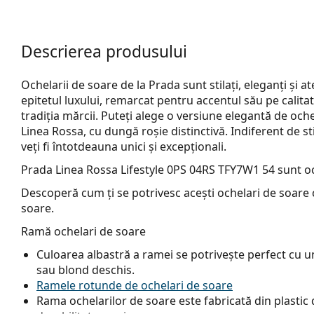
Descrierea produsului
Ochelarii de soare de la Prada sunt stilați, eleganți ș
epitetul luxului, remarcat pentru accentul său pe calitat
tradiția mărcii. Puteți alege o versiune elegantă de och
Linea Rossa, cu dungă roșie distinctivă. Indiferent de sti
veți fi întotdeauna unici și excepționali.
Prada Linea Rossa Lifestyle 0PS 04RS TFY7W1 54
sunt oc
Descoperă cum ți se potrivesc acești ochelari de soare c
soare.
Ramă ochelari de soare
Culoarea albastră a ramei se potrivește perfect cu un 
sau blond deschis.
Ramele rotunde de ochelari de soare
Rama ochelarilor de soare este fabricată din plastic d