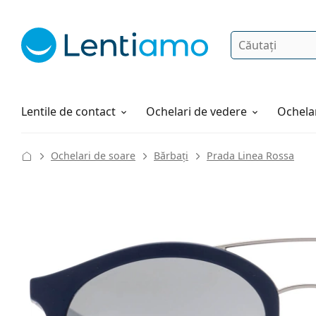
Căutare
Autentificare
Navigarea web-ului
Soluții
Cum comandați
Lentile de contact
Ochelari de vedere
Ochelar
Ochelari de soare
Bărbați
Prada Linea Rossa