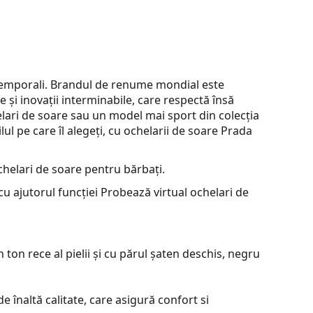
i atemporali. Brandul de renume mondial este
e și inovații interminabile, care respectă însă
elari de soare sau un model mai sport din colecția
lul pe care îl alegeți, cu ochelarii de soare Prada
helari de soare pentru bărbați.
u ajutorul funcției Probează virtual ochelari de
ton rece al pielii și cu părul șaten deschis, negru
e înaltă calitate, care asigură confort si