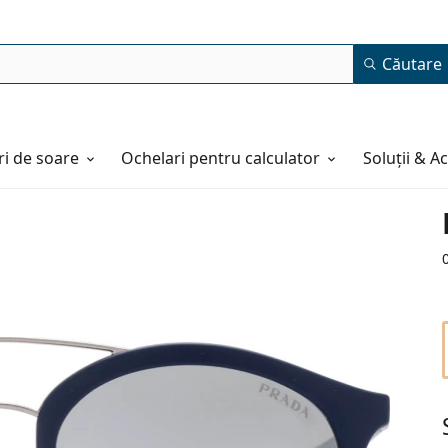
Căutare
i de soare
Ochelari pentru calculator
Soluții & A