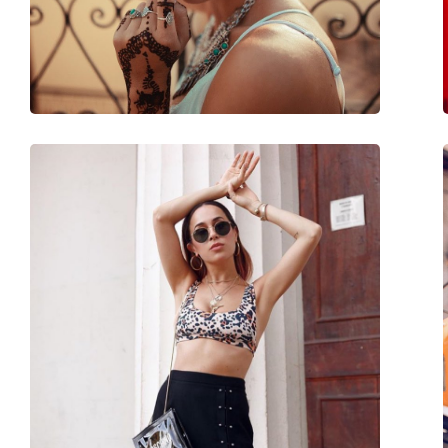
Greutate:
45 g
Pernițe reglabile pentru nas:
Da
Accesorii
Suport:
Da
Lavetă pentru curățat:
Da
Altele
Sex:
Bărbați
Categorie:
Ochelari de soare
Brand:
Prada Linea Rossa
Utilizare:
Modă
Cod:
0PS 04RS TFY7W1 5