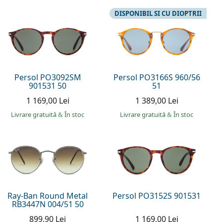
DISPONIBIL SI CU DIOPTRII
Persol PO3092SM
Persol PO3166S 960/56
901531 50
51
1 169,00 Lei
1 389,00 Lei
Livrare gratuită
&
În stoc
Livrare gratuită
&
În stoc
Ray-Ban Round Metal
Persol PO3152S 901531
RB3447N 004/51 50
899,90 Lei
1 169,00 Lei