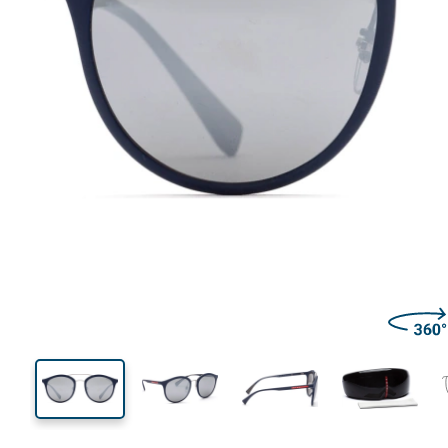
130 mm
Lățimea ramei
Lățime
lentilei
48 mm
54 mm
Înălțime lentilă
Lățimea lentilei