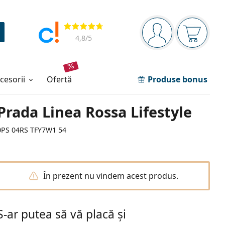
Panou de navigare
Opinii
Sunteți logat
Coșul de
4,8
/5
ccesorii
ofertă
Produse bonus
Prada Linea Rossa Lifestyle
0PS 04RS TFY7W1 54
În prezent nu vindem acest produs.
S-ar putea să vă placă și