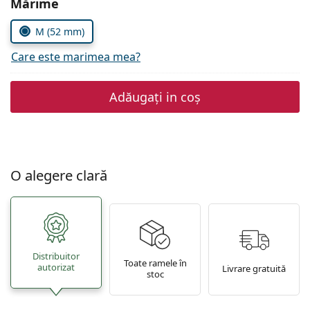
Alegeți parametrii
Mărime
Persol
M (52 mm)
Prada
Care este marimea mea?
Toate mărcile
Adăugați in coș
O alegere clară
Distribuitor
Toate ramele în
autorizat
Livrare gratuită
stoc