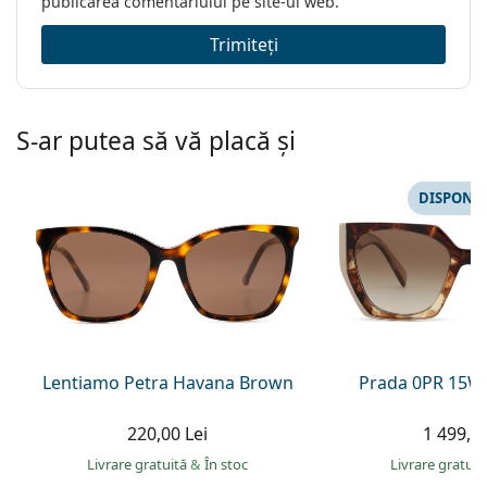
publicarea comentariului pe site-ul web.
Trimiteți
S-ar putea să vă placă și
DISPONIB
Lentiamo Petra Havana Brown
Prada 0PR 15W
220,00 Lei
1 499,00
Livrare gratuită
&
În stoc
Livrare gratui