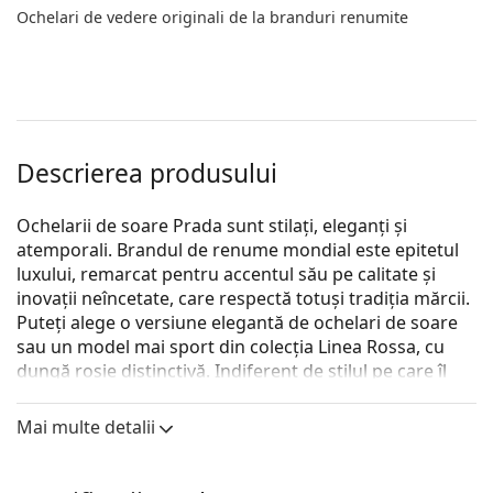
Ochelari de vedere originali de la branduri renumite
Descrierea produsului
Ochelarii de soare Prada sunt stilați, eleganți și
atemporali. Brandul de renume mondial este epitetul
luxului, remarcat pentru accentul său pe calitate și
inovații neîncetate, care respectă totuși tradiția mărcii.
Puteți alege o versiune elegantă de ochelari de soare
sau un model mai sport din colecția Linea Rossa, cu
dungă roșie distinctivă. Indiferent de stilul pe care îl
alegeți, cu ochelarii de soare Prada veți fi întotdeauna
unici și excepționali.
Mai multe detalii
Prada 0PR 16YS 01M0A7 52
sunt ochelari de soare
pentru femei.