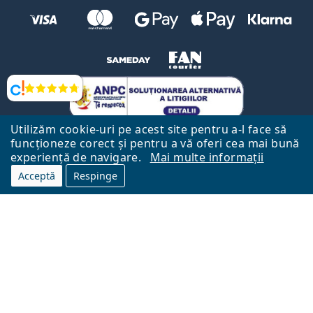
Opinii
Utilizăm cookie-uri pe acest site pentru a-l face să
funcționeze corect și pentru a vă oferi cea mai bună
experiență de navigare.
Mai multe informații
Acceptă
Respinge
Către Pagina Principală
Mai sus
Lentiamo.ro este deținut și operat de către Lentiamo s.r.o., Republica
Cehă
Aici pentru tine de 18 ani.