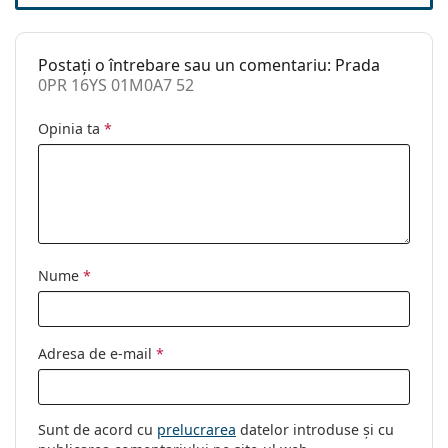
Categorie:
Ochelari de soare
Brand:
Prada
Postați o întrebare sau un comentariu: Prada
Utilizare:
Modă
0PR 16YS 01M0A7 52
Cod:
0PR 16YS 01M0A7 52
Opinia ta
*
Nume
*
Adresa de e-mail
*
Sunt de acord cu
prelucrarea
datelor introduse și cu