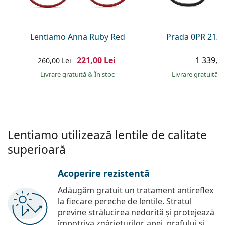
Persol
Prada
Lentiamo Anna Ruby Red
Prada 0PR 21Z
Toate mărcile
221,00 Lei
1 339,00
260,00 Lei
Livrare gratuită
&
În stoc
Livrare gratuită
&
Lentiamo utilizează lentile de calitate
superioară
Acoperire rezistentă
Adăugăm gratuit un tratament antireflex
la fiecare pereche de lentile. Stratul
previne strălucirea nedorită și protejează
împotriva zgârieturilor, apei, prafului și