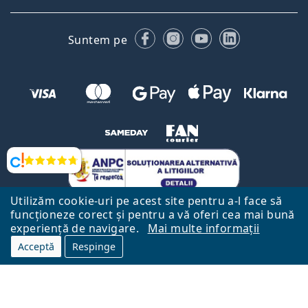
Facebook
Instagram
YouTube
LinkedIn
Suntem pe
Opinii
Utilizăm cookie-uri pe acest site pentru a-l face să
funcționeze corect și pentru a vă oferi cea mai bună
experiență de navigare.
Mai multe informații
Acceptă
Respinge
Către Pagina Principală
Mai sus
Lentiamo.ro este deținut și operat de către Lentiamo s.r.o., Republica
Cehă
Aici pentru tine de 18 ani.