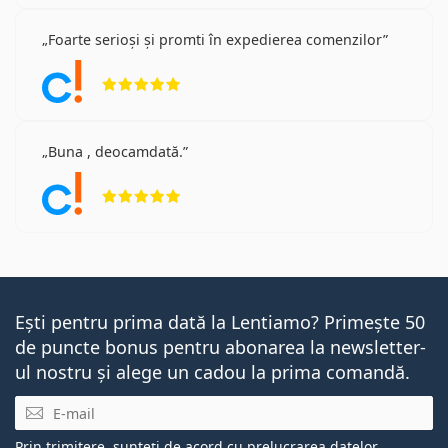
Foarte serioși și promti în expedierea comenzilor
Opinii 5 din 5
Buna , deocamdată.
Opinii 5 din 5
Ești pentru prima dată la Lentiamo? Primește 50
de puncte bonus pentru abonarea la newsletter-
ul nostru și alege un cadou la prima comandă.
E-mail
Prin trimitere, sunteți de acord cu
prelucrarea datelor