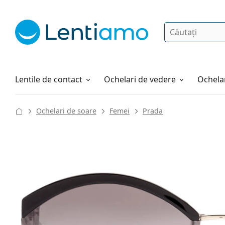
Căutare
Autentificare
Navigarea web-ului
Soluții
Cum comandați
Lentile de contact
Ochelari de vedere
Ochelar
Ochelari de soare
Femei
Prada