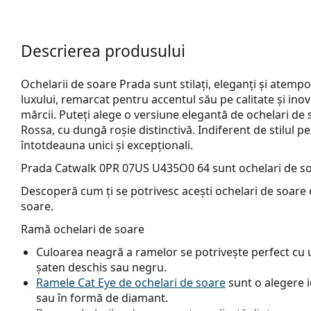
Descrierea produsului
Ochelarii de soare Prada sunt stilați, eleganți și atemp
luxului, remarcat pentru accentul său pe calitate și inova
mărcii. Puteți alege o versiune elegantă de ochelari de
Rossa, cu dungă roșie distinctivă. Indiferent de stilul pe 
întotdeauna unici și excepționali.
Prada Catwalk 0PR 07US U435O0 64
sunt ochelari de s
Descoperă cum ți se potrivesc acești ochelari de soare c
soare.
Ramă ochelari de soare
Culoarea neagră a ramelor se potrivește perfect cu un
șaten deschis sau negru.
Ramele Cat Eye de ochelari de soare
sunt o alegere i
sau în formă de diamant.