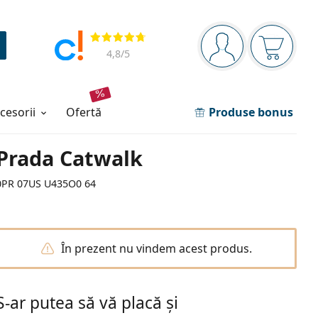
Panou de navigare
Opinii
Sunteți logat
Coșul de
4,8
/5
ccesorii
ofertă
Produse bonus
Prada Catwalk
0PR 07US U435O0 64
În prezent nu vindem acest produs.
S-ar putea să vă placă și