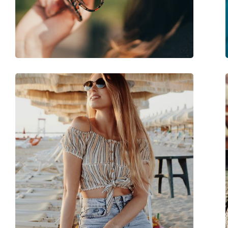
Greutate:
45 g
Pernițe reglabile pentru nas:
Da
Accesorii
Suport:
Da
Lavetă pentru curățat:
Da
Altele
Sex:
Femei
Categorie:
Ochelari de soare
Brand:
Prada
Utilizare:
Modă
Cod:
0PR 07US U435O0 6