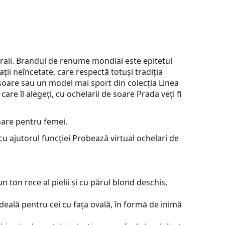
orali. Brandul de renume mondial este epitetul
ții neîncetate, care respectă totuși tradiția
 soare sau un model mai sport din colecția Linea
care îl alegeți, cu ochelarii de soare Prada veți fi
oare pentru femei.
u ajutorul funcției Probează virtual ochelari de
 ton rece al pielii și cu părul blond deschis,
deală pentru cei cu fața ovală, în formă de inimă