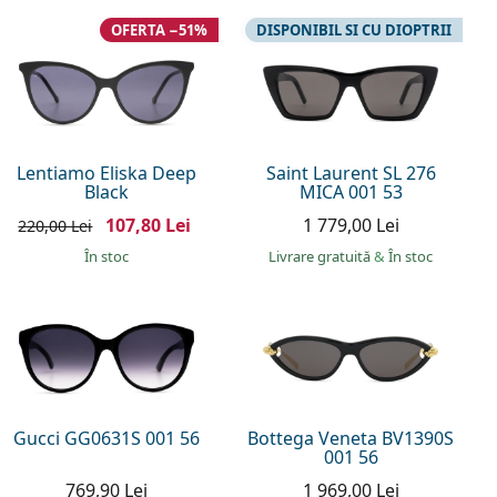
OFERTA −51%
DISPONIBIL SI CU DIOPTRII
Lentiamo Eliska Deep
Saint Laurent SL 276
Black
MICA 001 53
107,80 Lei
1 779,00 Lei
220,00 Lei
În stoc
Livrare gratuită
&
În stoc
Gucci GG0631S 001 56
Bottega Veneta BV1390S
001 56
769,90 Lei
1 969,00 Lei