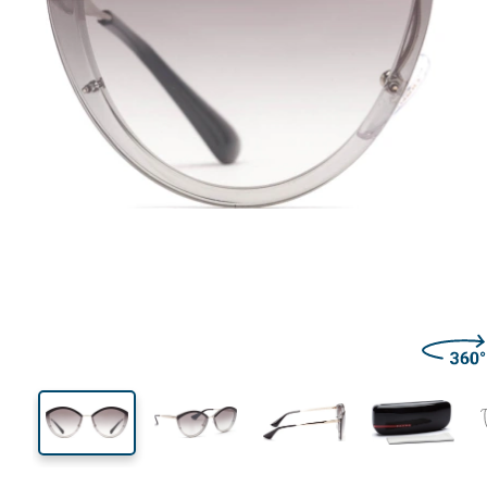
140 mm
Lățimea ramei
Lățime
lentilei
53 mm
64 mm
Înălțime lentilă
Lățimea lentilei