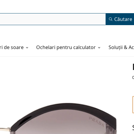
Căutare
i de soare
Ochelari pentru calculator
Soluții & A