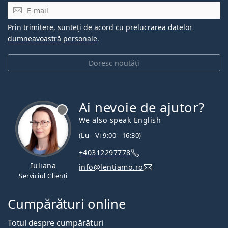
E-mail
Prin trimitere, sunteți de acord cu
prelucrarea datelor
dumneavoastră personale
.
Doresc noutăți
Ai nevoie de ajutor?
We also speak English
(Lu - Vi 9:00 - 16:30)
+40312297778
Iuliana
info@lentiamo.ro
Serviciul Clienți
Cumpărături online
Totul despre cumpărături