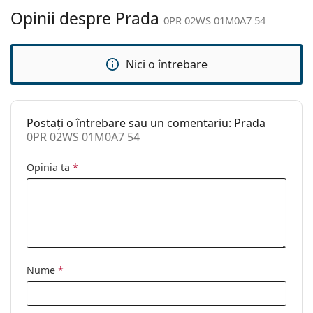
curățat:
Opinii despre Prada
0PR 02WS 01M0A7 54
Altele
Sex:
Femei
Nici o întrebare
Categorie:
Ochelari de soare
Brand:
Prada
Postați o întrebare sau un comentariu: Prada
Utilizare:
Modă
0PR 02WS 01M0A7 54
Cod:
0PR 02WS 01M0A7 54
Opinia ta
*
Nume
*