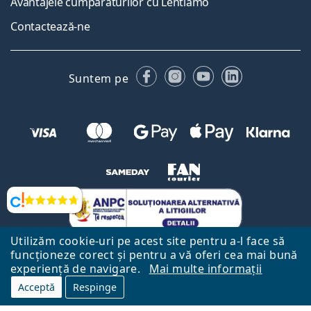
Avantajele cumpărăturilor cu Lentiamo
Contactează-ne
Facebook
Instagram
YouTube
LinkedIn
Suntem pe
Opinii
Utilizăm cookie-uri pe acest site pentru a-l face să
funcționeze corect și pentru a vă oferi cea mai bună
experiență de navigare.
Mai multe informații
Acceptă
Respinge
Către Pagina Principală
Mai sus