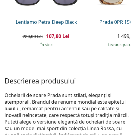
Persol
Prada
Lentiamo Petra Deep Black
Prada 0PR 15W
Toate mărcile
107,80 Lei
1 499,00
220,00 Lei
În stoc
Livrare gratui
Descrierea produsului
Ochelarii de soare Prada sunt stilați, eleganți și
atemporali. Brandul de renume mondial este epitetul
luxului, remarcat pentru accentul său pe calitate și
inovații neîncetate, care respectă totuși tradiția mărcii.
Puteți alege o versiune elegantă de ochelari de soare
sau un model mai sport din colecția Linea Rossa, cu