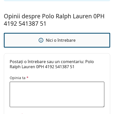
Lavetă pentru
Da
curățat:
Opinii despre Polo Ralph Lauren 0PH
Altele
4192 541387 51
Sex:
Unisex
Categorie:
Ochelari de soare
Nici o întrebare
Brand:
Polo Ralph Lauren
Utilizare:
Modă
Postați o întrebare sau un comentariu: Polo
Cod:
0PH4192 541387 51
Ralph Lauren 0PH 4192 541387 51
Disponibil si cu
Da
Opinia ta
*
dioptrii: