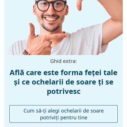
Culoarea ramei:
Grey
Materialul ramei
Plastic
:
Mărime:
M
Lățimea ramei:
131 mm
Lungimea
145 mm
brațelor:
Ghid extra:
Lățimea punții
21 mm
Află care este forma feței tale
nazale:
și ce ochelarii de soare ți se
Greutate:
210 g
potrivesc
Pernițe reglabile
Nu
pentru nas:
Balama flexibilă:
Nu
Cum să-ţi alegi ochelarii de soare
potriviţi pentru tine
Accesorii
Suport:
Da