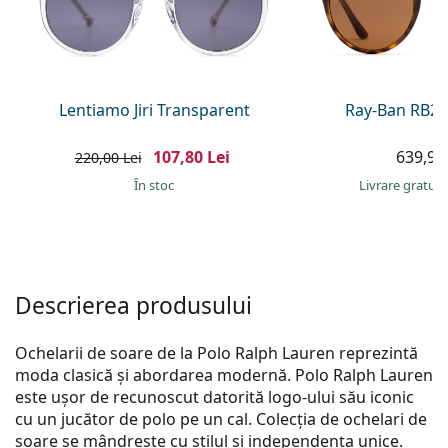
Persol
Prada
Toate mărcile
Lentiamo Jiri Transparent
Ray-Ban RB21
107,80 Lei
639,90 
220,00 Lei
În stoc
Livrare gratui
Descrierea produsului
Ochelarii de soare de la Polo Ralph Lauren reprezintă
moda clasică și abordarea modernă. Polo Ralph Lauren
este ușor de recunoscut datorită logo-ului său iconic
cu un jucător de polo pe un cal. Colecția de ochelari de
soare se mândrește cu stilul și independența unice.