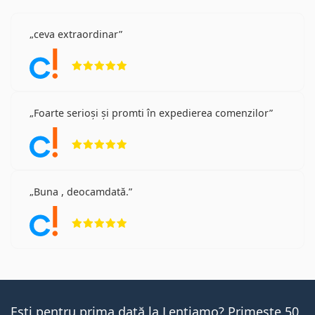
ceva extraordinar
Opinii 5 din 5
Foarte serioși și promti în expedierea comenzilor
Opinii 5 din 5
Buna , deocamdată.
Opinii 5 din 5
Ești pentru prima dată la Lentiamo? Primește 50