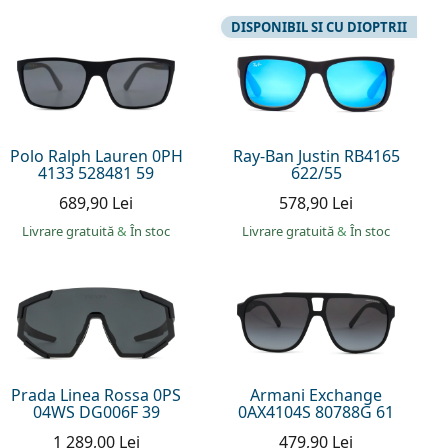
DISPONIBIL SI CU DIOPTRII
Polo Ralph Lauren 0PH
Ray-Ban Justin RB4165
4133 528481 59
622/55
689,90 Lei
578,90 Lei
Livrare gratuită
&
În stoc
Livrare gratuită
&
În stoc
Prada Linea Rossa 0PS
Armani Exchange
04WS DG006F 39
0AX4104S 80788G 61
1 289,00 Lei
479,90 Lei