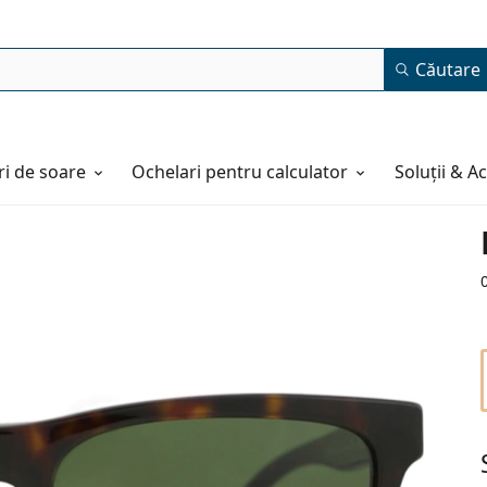
Căutare
i de soare
Ochelari pentru calculator
Soluții & A