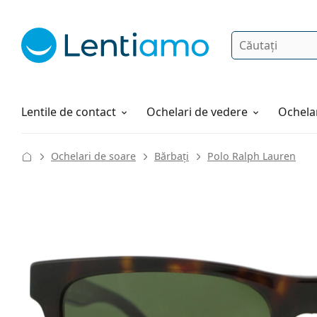
Căutare
Autentificare
Navigarea web-ului
Soluții
Cum comandați
Lentile de contact
Ochelari de vedere
Ochelar
Ochelari de soare
Bărbați
Polo Ralph Lauren