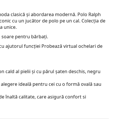
 moda clasică și abordarea modernă. Polo Ralph
conic cu un jucător de polo pe un cal. Colecția de
a unice.
 soare pentru bărbați.
u ajutorul funcției Probează virtual ochelari de
 cald al pielii și cu părul șaten deschis, negru
 alegere ideală pentru cei cu o formă ovală sau
e înaltă calitate, care asigură confort si
a contrastul sau a distorsiona culorile.
je incontestabile sunt greutatea redusă și