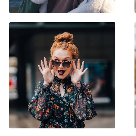
Balama flexibilă:
Nu
Accesorii
Suport:
Da
Lavetă pentru curățat:
Da
Altele
Sex:
Bărbați
Categorie:
Ochelari de soare
Brand:
Polo Ralph Lauren
Utilizare:
Modă
Cod:
0PH 4167 500371 56