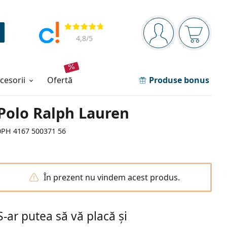
Panou de navigare
Opinii
Sunteți logat
Coșul de
4,8
/5
ccesorii
ofertă
Produse bonus
Polo Ralph Lauren
0PH 4167 500371 56
În prezent nu vindem acest produs.
S-ar putea să vă placă și