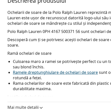
Descrierea produsului
Ochelarii de soare de la Polo Ralph Lauren reprezintă
Lauren este ușor de recunoscut datorită logo-ului său i
ochelari de soare se mândrește cu stilul și independenț
Polo Ralph Lauren 0PH 4167 500371 56
sunt ochelari de
Descoperă cum ți se potrivesc acești ochelari de soare c
soare.
Ramă ochelari de soare
Culoarea maro a ramei se potrivește perfect cu un ton
sau blond închis.
Ramele dreptunghiulare de ochelari de soare
sunt o
rotundă a feței.
Rama ochelarilor de soare este fabricată din plastic d
durabilitate maxima.
Lentile ochelari de soare
Lentilele verzi reduc intensitatea luminii fără a afect
Mai multe detalii
Lentilele sunt fabricate din plastic, ale cărui avanta