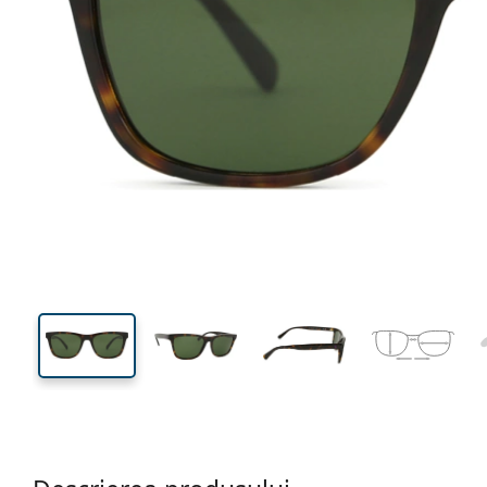
138 mm
Lățimea ramei
Lățime
lentilei
41 mm
56 mm
Înălțime lentilă
Lățimea lentilei