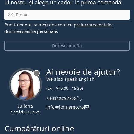
ul nostru și alege un cadou la prima comandă.
E-mail
Prin trimitere, sunteți de acord cu
prelucrarea datelor
dumneavoastră personale
.
Doresc noutăți
Ai nevoie de ajutor?
We also speak English
(Lu - Vi 9:00 - 16:30)
+40312297778
Iuliana
info@lentiamo.ro
Serviciul Clienți
Cumpărături online