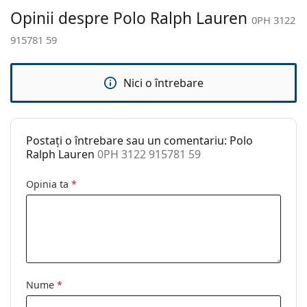
Accesorii
Opinii despre Polo Ralph Lauren
0PH 3122
Suport:
Da
915781 59
Lavetă pentru
Da
curățat:
Nici o întrebare
Altele
Sex:
Bărbați
Categorie:
Ochelari de soare
Postați o întrebare sau un comentariu: Polo
Brand:
Polo Ralph Lauren
Ralph Lauren
0PH 3122 915781 59
Utilizare:
Modă
Opinia ta
*
Cod:
0PH 3122 915781 59
Nume
*