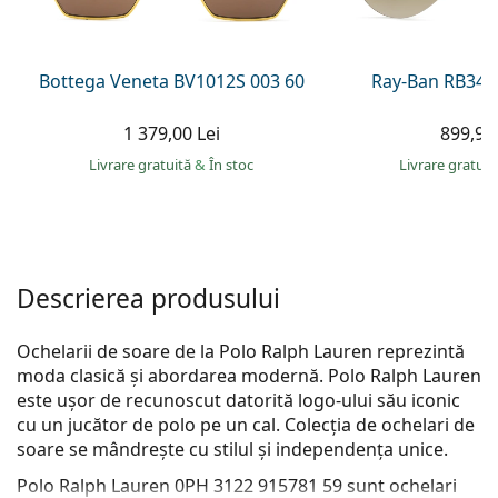
Persol
Prada
Bottega Veneta BV1012S 003 60
Ray-Ban RB344
Toate mărcile
1 379,00 Lei
899,90 
Livrare gratuită
&
În stoc
Livrare gratui
Descrierea produsului
Ochelarii de soare de la Polo Ralph Lauren reprezintă
moda clasică și abordarea modernă. Polo Ralph Lauren
este ușor de recunoscut datorită logo-ului său iconic
cu un jucător de polo pe un cal. Colecția de ochelari de
soare se mândrește cu stilul și independența unice.
Polo Ralph Lauren 0PH 3122 915781 59
sunt ochelari