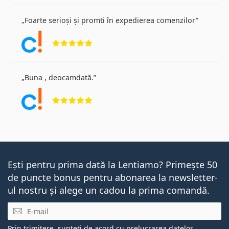
Foarte serioși și promti în expedierea comenzilor
Opinii 5 din 5
Buna , deocamdată.
Opinii 5 din 5
Ești pentru prima dată la Lentiamo? Primește 50
de puncte bonus pentru abonarea la newsletter-
ul nostru și alege un cadou la prima comandă.
E-mail
Prin trimitere, sunteți de acord cu
prelucrarea datelor