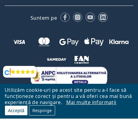
Facebook
Instagram
YouTube
LinkedIn
Suntem pe
Opinii
Utilizăm cookie-uri pe acest site pentru a-l face să
funcționeze corect și pentru a vă oferi cea mai bună
experiență de navigare.
Mai multe informații
Acceptă
Respinge
Către Pagina Principală
Mai sus
Lentiamo.ro este deținut și operat de către Lentiamo s.r.o., Republica
Cehă
Aici pentru tine de 18 ani.