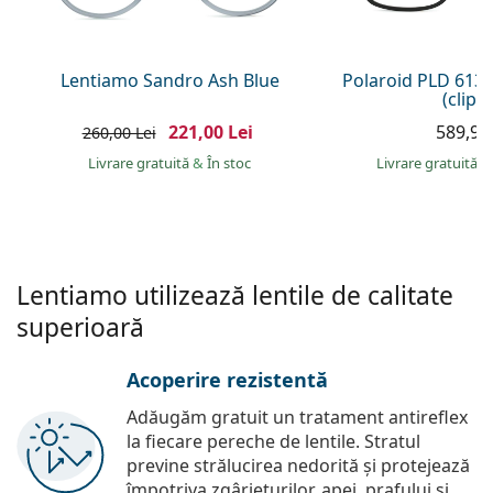
Persol
Prada
Lentiamo Sandro Ash Blue
Polaroid PLD 613
(clip-
Toate mărcile
221,00 Lei
589,90 
260,00 Lei
Livrare gratuită
&
În stoc
Livrare gratuită
&
Lentiamo utilizează lentile de calitate
superioară
Acoperire rezistentă
Adăugăm gratuit un tratament antireflex
la fiecare pereche de lentile. Stratul
previne strălucirea nedorită și protejează
împotriva zgârieturilor, apei, prafului și