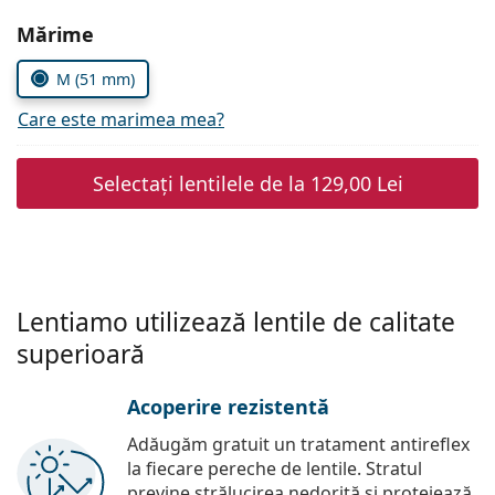
Persol
Alegeți parametrii
Mărime
Prada
M (51 mm)
Toate mărcile
Care este marimea mea?
Selectați lentilele de la
129,00 Lei
Lentiamo utilizează lentile de calitate
superioară
Acoperire rezistentă
Adăugăm gratuit un tratament antireflex
la fiecare pereche de lentile. Stratul
previne strălucirea nedorită și protejează