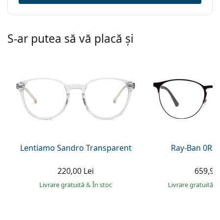
S-ar putea să vă placă și
Lentiamo Sandro Transparent
Ray-Ban 0RX
220,00 Lei
659,90 
Livrare gratuită
&
În stoc
Livrare gratuită
&