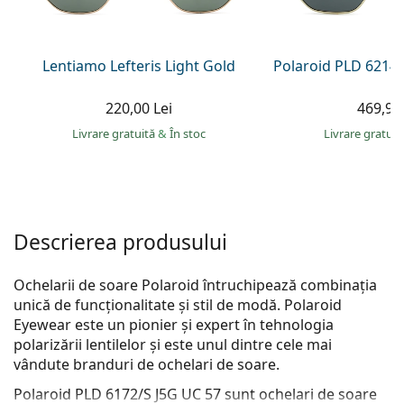
Persol
Prada
Lentiamo Lefteris Light Gold
Polaroid PLD 6214
Toate mărcile
220,00 Lei
469,90 
Livrare gratuită
&
În stoc
Livrare gratui
Descrierea produsului
Ochelarii de soare Polaroid întruchipează combinația
unică de funcționalitate și stil de modă. Polaroid
Eyewear este un pionier și expert în tehnologia
polarizării lentilelor și este unul dintre cele mai
vândute branduri de ochelari de soare.
Polaroid PLD 6172/S J5G UC 57
sunt ochelari de soare