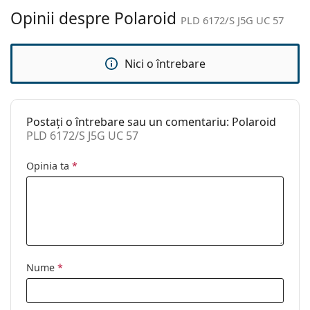
curățat:
Opinii despre Polaroid
PLD 6172/S J5G UC 57
Altele
Sex:
Unisex
Nici o întrebare
Categorie:
Ochelari de soare
Brand:
Polaroid
Postați o întrebare sau un comentariu: Polaroid
Utilizare:
Modă
PLD 6172/S J5G UC 57
Cod:
PLD 6172/S J5G UC 57
Opinia ta
*
Nume
*