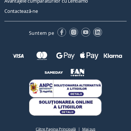
Avantajele cumpărăturilor cu Lentiamo
Contactează-ne
Facebook
Instagram
YouTube
LinkedIn
Suntem pe
Către Pagina Principală
Mai sus