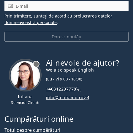
E-mail
Prin trimitere, sunteți de acord cu
prelucrarea datelor
dumneavoastră personale
.
Doresc noutăți
Ai nevoie de ajutor?
We also speak English
(Lu - Vi 9:00 - 16:30)
+40312297778
Iuliana
info@lentiamo.ro
Serviciul Clienți
Cumpărături online
Totul despre cumpărături