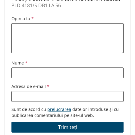
Categorie:
Ochelari de soare
PLD 4181/S DB1 LA 56
Brand:
Polaroid
Opinia ta
*
Utilizare:
Modă
Cod:
PLD 4181/S DB1 LA 56
Nume
*
Adresa de e-mail
*
Sunt de acord cu
prelucrarea
datelor introduse și cu
publicarea comentariului pe site-ul web.
Trimiteți