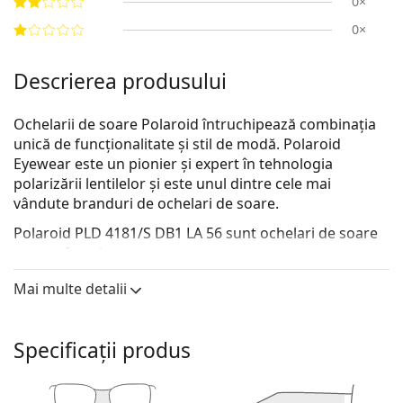
0×
0×
Descrierea produsului
Ochelarii de soare Polaroid întruchipează combinația
unică de funcționalitate și stil de modă. Polaroid
Eyewear este un pionier și expert în tehnologia
polarizării lentilelor și este unul dintre cele mai
vândute branduri de ochelari de soare.
Polaroid PLD 4181/S DB1 LA 56
sunt ochelari de soare
pentru femei.
Descoperă cum ți se potrivesc acești ochelari de soare
Mai multe detalii
cu ajutorul funcției Probează virtual ochelari de soare.
Ramă ochelari de soare
Specificații produs
Culoarea verde a ramei se potrivește perfect cu un
ton rece al pielii și cu părul șaten închis, negru sau
roșcat.