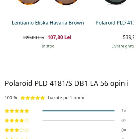
Persol
Prada
Lentiamo Eliska Havana Brown
Polaroid PLD 4175
Toate mărcile
107,80 Lei
539,90 
220,00 Lei
În stoc
Livrare gratui
Polaroid
PLD 4181/S DB1 LA 56
opinii
100 %
bazate pe 1 opinii
1×
0×
0×