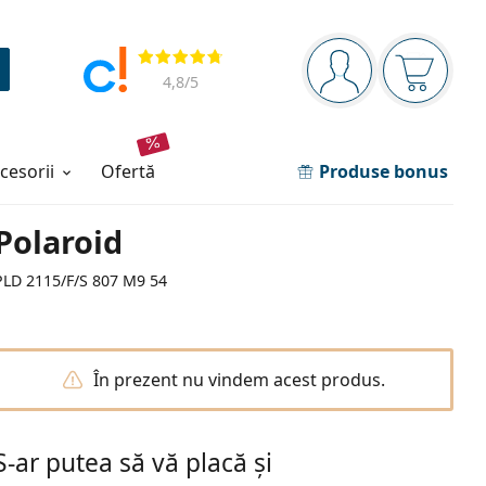
Panou de navigare
Opinii
Sunteți logat
Coșul de
4,8
/5
ccesorii
ofertă
Produse bonus
Polaroid
PLD 2115/F/S 807 M9 54
În prezent nu vindem acest produs.
S-ar putea să vă placă și