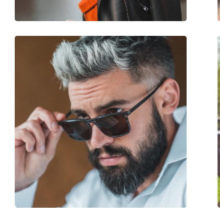
Balama flexibilă:
Nu
Accesorii
Suport:
Nu
Lavetă pentru curățat:
Da
Altele
Sex:
Bărbați
Categorie:
Ochelari de soare
Brand:
Polaroid
Utilizare:
Modă
Cod:
PLD 2115/F/S 807 M