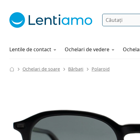
Căutare
Autentificare
Navigarea web-ului
Soluții
Cum comandați
Lentile de contact
Ochelari de vedere
Ochelar
Ochelari de soare
Bărbați
Polaroid