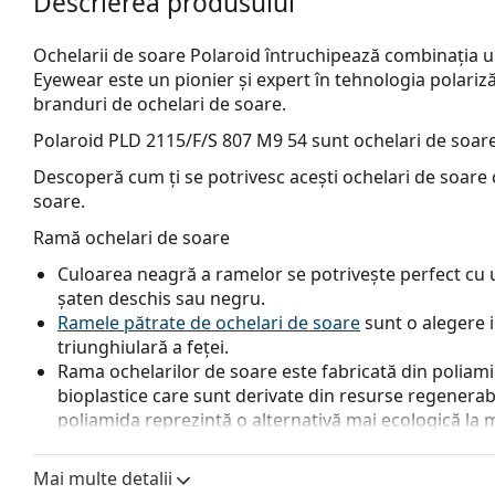
Descrierea produsului
Ochelarii de soare Polaroid întruchipează combinația un
Eyewear este un pionier și expert în tehnologia polarizăr
branduri de ochelari de soare.
Polaroid PLD 2115/F/S 807 M9 54
sunt ochelari de soare
Descoperă cum ți se potrivesc acești ochelari de soare c
soare.
Ramă ochelari de soare
Culoarea neagră a ramelor se potrivește perfect cu un
șaten deschis sau negru.
Ramele pătrate de ochelari de soare
sunt o alegere 
triunghiulară a feței.
Rama ochelarilor de soare este fabricată din poliami
bioplastice care sunt derivate din resurse regenerabil
poliamida reprezintă o alternativă mai ecologică la m
protecția mediului.
Mai multe detalii
Lentile ochelari de soare