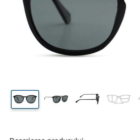
142 mm
Lățimea ramei
Lățime
lentilei
45 mm
54 mm
Înălțime lentilă
Lățimea lentilei