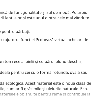
ică de funcționalitate și stil de modă. Polaroid
ii lentilelor și este unul dintre cele mai vândute
 pentru bărbați.
u ajutorul funcției Probează virtual ochelari de
 ton rece al pielii și cu părul blond deschis,
ideală pentru cei cu o formă rotundă, ovală sau
dă ecologică. Acest material este o nouă clasă de
e, cum ar fi grăsimile și uleiurile naturale. Eco-
aterialele obișnuite pentru rame și contribuie la