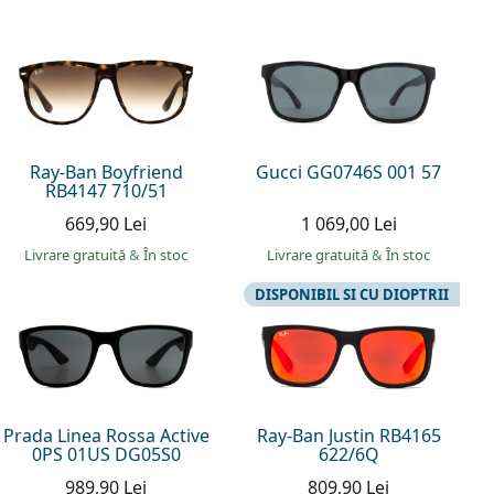
Ray-Ban Boyfriend
Gucci GG0746S 001 57
RB4147 710/51
669,90 Lei
1 069,00 Lei
Livrare gratuită
&
În stoc
Livrare gratuită
&
În stoc
DISPONIBIL SI CU DIOPTRII
Prada Linea Rossa Active
Ray-Ban Justin RB4165
0PS 01US DG05S0
622/6Q
989,90 Lei
809,90 Lei