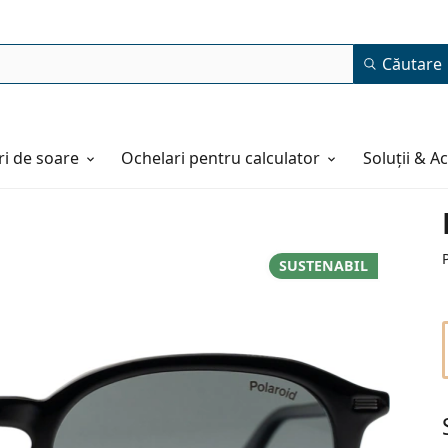
Căutare
i de soare
Ochelari pentru calculator
Soluții & A
SUSTENABIL