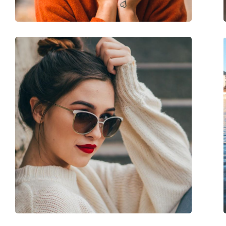
Balama flexibilă:
Nu
Accesorii
Suport:
Nu
Lavetă pentru curățat:
Da
Altele
Sex:
Unisex
Categorie:
Ochelari de soare
Brand:
Polaroid
Utilizare:
Modă
Cod:
PLD 2088/S OVK M9
Disponibil si cu dioptrii:
Nu