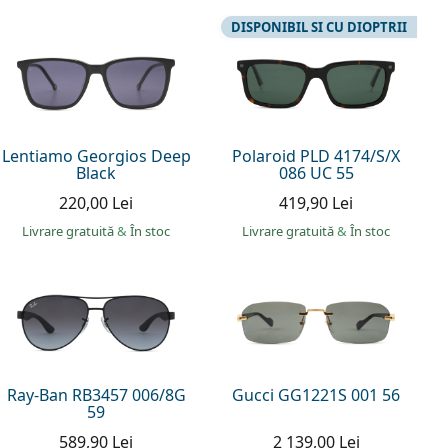
DISPONIBIL SI CU DIOPTRII
Lentiamo Georgios Deep
Polaroid PLD 4174/S/X
Black
086 UC 55
220,00 Lei
419,90 Lei
Livrare gratuită
&
În stoc
Livrare gratuită
&
În stoc
Ray-Ban RB3457 006/8G
Gucci GG1221S 001 56
59
589,90 Lei
2 139,00 Lei