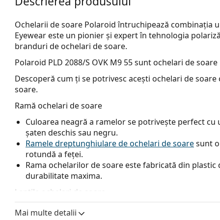
Descrierea produsului
Ochelarii de soare Polaroid întruchipează combinația un
Eyewear este un pionier și expert în tehnologia polarizăr
branduri de ochelari de soare.
Polaroid PLD 2088/S OVK M9 55
sunt ochelari de soare 
Descoperă cum ți se potrivesc acești ochelari de soare c
soare.
Ramă ochelari de soare
Culoarea neagră a ramelor se potrivește perfect cu un
șaten deschis sau negru.
Ramele dreptunghiulare de ochelari de soare
sunt o
rotundă a feței.
Rama ochelarilor de soare este fabricată din plastic d
durabilitate maxima.
Lentile ochelari de soare
Lentilele gri reduc intensitatea luminii fără a afecta 
Mai multe detalii
Lentilele sunt fabricate din plastic, ale cărui avanta