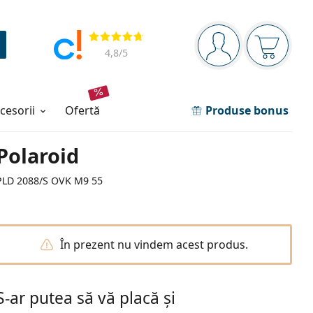
Panou de navigare
Opinii
Sunteți logat
Coșul de
4,8
/5
ccesorii
ofertă
Produse bonus
Polaroid
PLD 2088/S OVK M9 55
În prezent nu vindem acest produs.
S-ar putea să vă placă și