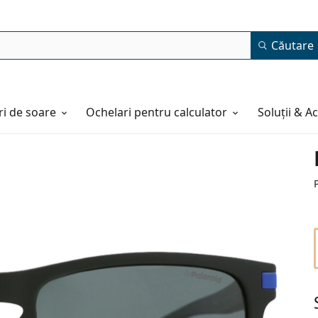
Căutare
i de soare
Ochelari pentru calculator
Soluții & A