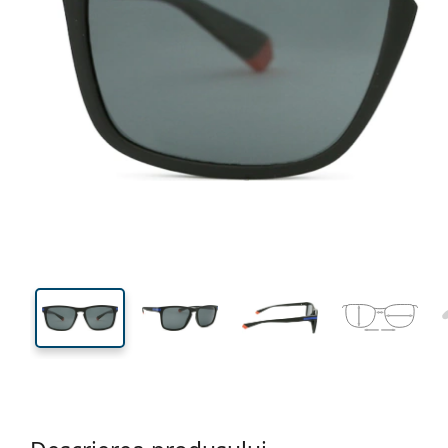
130 mm
Lățimea ramei
Lățime
lentilei
42 mm
55 mm
Înălțime lentilă
Lățimea lentilei