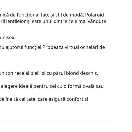
ică de funcționalitate și stil de modă. Polaroid
ii lentilelor și este unul dintre cele mai vândute
unisex.
u ajutorul funcției Probează virtual ochelari de
 ton rece al pielii și cu părul blond deschis,
 alegere ideală pentru cei cu o formă ovală sau
e înaltă calitate, care asigură confort si
contrastul sau a distorsiona culorile.
je incontestabile sunt greutatea redusă și