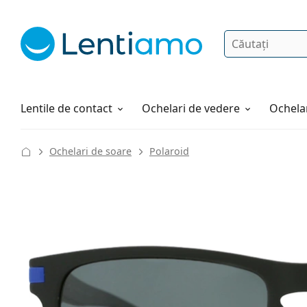
Căutare
Autentificare
Navigarea web-ului
Soluții
Cum comandați
Lentile de contact
Ochelari de vedere
Ochelar
Ochelari de soare
Polaroid