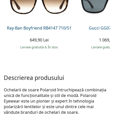
Persol
Prada
Toate mărcile
Ray-Ban Boyfriend RB4147 710/51
Gucci GG074
649,90 Lei
1 069,00
Livrare gratuită
&
În stoc
Livrare gratui
Descrierea produsului
Ochelarii de soare Polaroid întruchipează combinația
unică de funcționalitate și stil de modă. Polaroid
Eyewear este un pionier și expert în tehnologia
polarizării lentilelor și este unul dintre cele mai
vândute branduri de ochelari de soare.