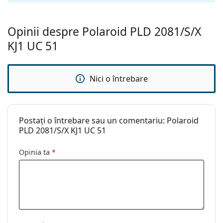
curățat:
Altele
Opinii despre Polaroid PLD 2081/S/X
Sex:
Bărbați
KJ1 UC 51
Categorie:
Ochelari de soare
Brand:
Polaroid
Nici o întrebare
Utilizare:
Modă
Cod:
PLD 2081 KJ1 UC 51
Postați o întrebare sau un comentariu: Polaroid
PLD 2081/S/X KJ1 UC 51
Opinia ta
*