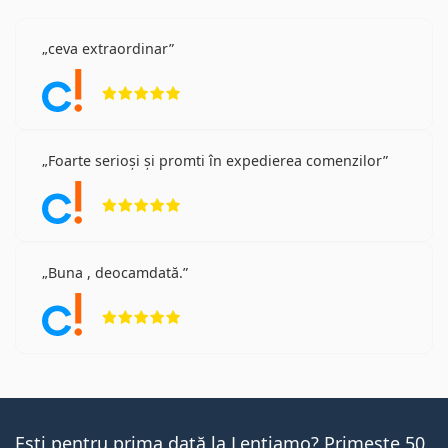
ceva extraordinar
Opinii 5 din 5
Foarte serioși și promti în expedierea comenzilor
Opinii 5 din 5
Buna , deocamdată.
Opinii 5 din 5
Ești pentru prima dată la Lentiamo? Primește 50