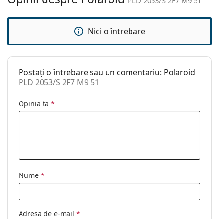
PLD 2053/S 2F7 M9 51
Altele
Sex:
Unisex
Nici o întrebare
Categorie:
Ochelari de soare
Brand:
Polaroid
Postați o întrebare sau un comentariu: Polaroid
Utilizare:
Modă
PLD 2053/S 2F7 M9 51
Cod:
PLD 2053/S 2F7 M9 51
Opinia ta
*
Disponibil si cu
Da
dioptrii:
Nume
*
Adresa de e-mail
*