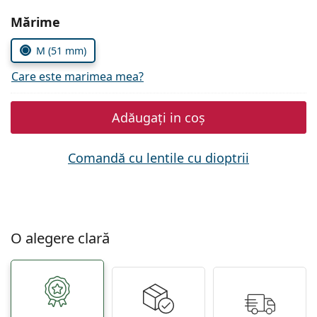
Persol
Alegeți parametrii
Mărime
Prada
M (51 mm)
Toate mărcile
Care este marimea mea?
Adăugați in coș
Comandă cu lentile cu dioptrii
O alegere clară