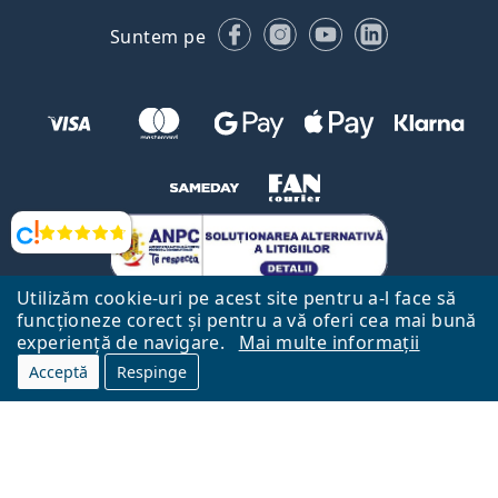
Facebook
Instagram
YouTube
LinkedIn
Suntem pe
Opinii
Utilizăm cookie-uri pe acest site pentru a-l face să
funcționeze corect și pentru a vă oferi cea mai bună
experiență de navigare.
Mai multe informații
Acceptă
Respinge
Către Pagina Principală
Mai sus
Lentiamo.ro este deținut și operat de către Lentiamo s.r.o., Republica
Cehă
Aici pentru tine de 18 ani.