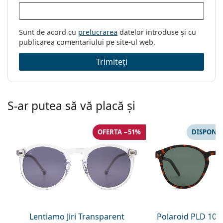
Sunt de acord cu
prelucrarea
datelor introduse și cu
publicarea comentariului pe site-ul web.
Trimiteți
S-ar putea să vă placă și
OFERTA −51%
DISPONIB
Lentiamo Jiri Transparent
Polaroid PLD 102