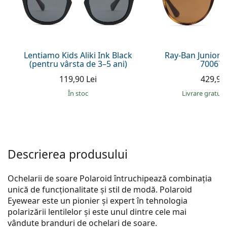
Gucci
Toate soluțiile
Toate mărcile
Persol
Prada
Lentiamo Kids Aliki Ink Black
Ray-Ban Junior 
(pentru vârsta de 3–5 ani)
700673
Toate mărcile
119,90 Lei
429,90 
În stoc
Livrare gratui
Descrierea produsului
Ochelarii de soare Polaroid întruchipează combinația
unică de funcționalitate și stil de modă. Polaroid
Eyewear este un pionier și expert în tehnologia
polarizării lentilelor și este unul dintre cele mai
vândute branduri de ochelari de soare.