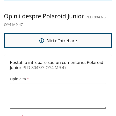
curățat:
Altele
Opinii despre Polaroid Junior
PLD 8043/S
Sex:
Copii
OY4 M9 47
Categorie:
Ochelari de soare
Brand:
Polaroid
Nici o întrebare
Utilizare:
Modă
Cod:
PLD 8043/S OY4 M9 47
Postați o întrebare sau un comentariu: Polaroid
Junior
PLD 8043/S OY4 M9 47
Opinia ta
*