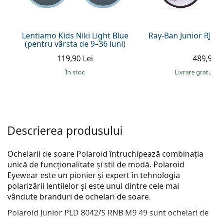
Persol
Prada
Lentiamo Kids Niki Light Blue
Ray-Ban Junior RJ
(pentru vârsta de 9–36 luni)
Toate mărcile
119,90 Lei
489,90 
În stoc
Livrare gratui
Descrierea produsului
Ochelarii de soare Polaroid întruchipează combinația
unică de funcționalitate și stil de modă. Polaroid
Eyewear este un pionier și expert în tehnologia
polarizării lentilelor și este unul dintre cele mai
vândute branduri de ochelari de soare.
Polaroid Junior PLD 8042/S RNB M9 49
sunt ochelari de