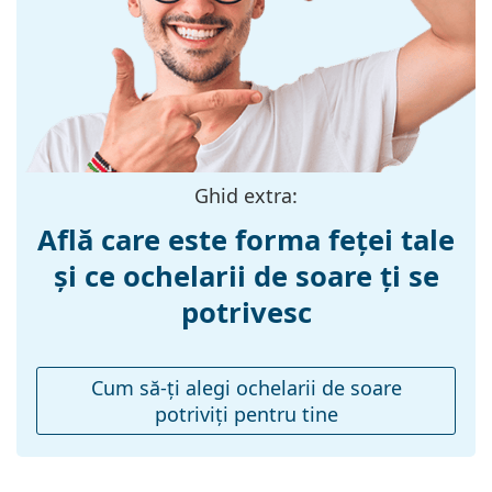
Explorează întreaga gamă de
ochelari de soare
pentru
Materialul ramei
Plastic
a găsi mai multe modele de la branduri populare.
:
Mărime:
XS
Lățimea ramei:
113 mm
Lungimea
125 mm
brațelor:
Ghid extra:
Lățimea punții
16 mm
Află care este forma feței tale
nazale:
și ce ochelarii de soare ți se
Greutate:
50 g
potrivesc
Pernițe reglabile
Nu
pentru nas:
Accesorii
Cum să-ţi alegi ochelarii de soare
potriviţi pentru tine
Suport:
Nu
Lavetă pentru
Da
curățat: