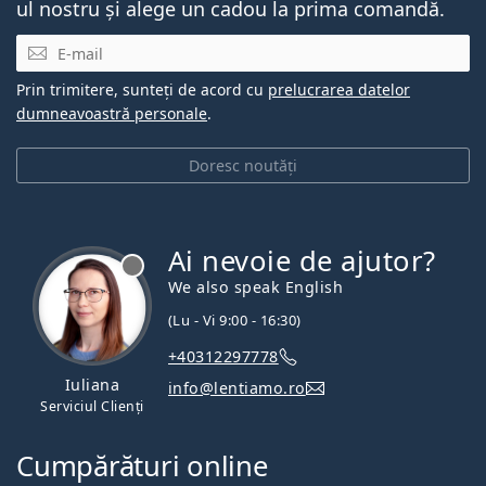
ul nostru și alege un cadou la prima comandă.
E-mail
Prin trimitere, sunteți de acord cu
prelucrarea datelor
dumneavoastră personale
.
Doresc noutăți
Ai nevoie de ajutor?
We also speak English
(Lu - Vi 9:00 - 16:30)
+40312297778
Iuliana
info@lentiamo.ro
Serviciul Clienți
Cumpărături online