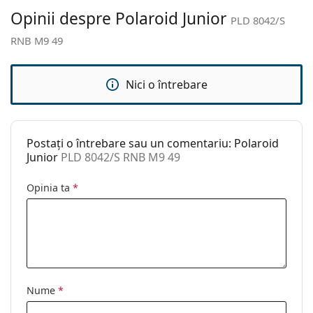
Altele
Opinii despre Polaroid Junior
PLD 8042/S
Sex:
Copii
RNB M9 49
Categorie:
Ochelari de soare
Brand:
Polaroid
Nici o întrebare
Utilizare:
Modă
Cod:
PLD 8042/S RNB M9 49
Postați o întrebare sau un comentariu: Polaroid
Junior
PLD 8042/S RNB M9 49
Opinia ta
*
Nume
*