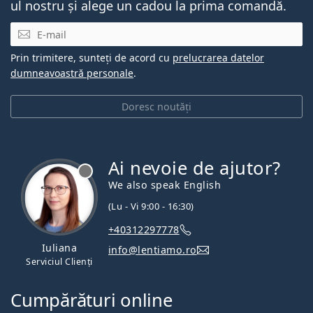
ul nostru și alege un cadou la prima comandă.
E-mail
Prin trimitere, sunteți de acord cu
prelucrarea datelor
dumneavoastră personale
.
Doresc noutăți
Ai nevoie de ajutor?
We also speak English
(Lu - Vi 9:00 - 16:30)
+40312297778
Iuliana
info@lentiamo.ro
Serviciul Clienți
Cumpărături online