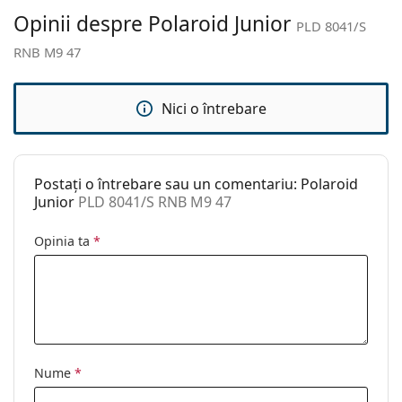
Altele
Opinii despre Polaroid Junior
PLD 8041/S
Sex:
Copii
RNB M9 47
Categorie:
Ochelari de soare
Brand:
Polaroid
Nici o întrebare
Utilizare:
Modă
Cod:
PLD 8041/S RNB M9 47
Postați o întrebare sau un comentariu: Polaroid
Junior
PLD 8041/S RNB M9 47
Opinia ta
*
Nume
*