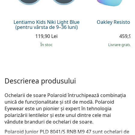
Persol
Prada
Lentiamo Kids Niki Light Blue
Oakley Resistor 
(pentru vârsta de 9–36 luni)
Toate mărcile
119,90 Lei
459,90 
În stoc
Livrare gratui
Descrierea produsului
Ochelarii de soare Polaroid întruchipează combinația
unică de funcționalitate și stil de modă. Polaroid
Eyewear este un pionier și expert în tehnologia
polarizării lentilelor și este unul dintre cele mai
vândute branduri de ochelari de soare.
Polaroid Junior PLD 8041/S RNB M9 47
sunt ochelari de