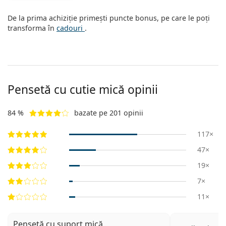
Persol
De la prima achiziție primești puncte bonus, pe care le poți
Prada
transforma în
cadouri
.
Toate mărcile
Pensetă cu cutie mică opinii
84 %
bazate pe 201 opinii
117×
47×
19×
7×
11×
Pensetă cu suport mică