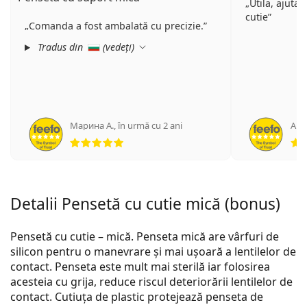
Utila, ajuta 
cutie
Comanda a fost ambalată cu precizie.
Tradus din
(
vedeți
)
Марина А.
,
în urmă cu 2 ani
Ano
Opinii 5 din 5
Detalii Pensetă cu cutie mică (bonus)
Pensetă cu cutie – mică. Penseta mică are vârfuri de
silicon pentru o manevrare și mai ușoară a lentilelor de
contact. Penseta este mult mai sterilă iar folosirea
acesteia cu grija, reduce riscul deteriorării lentilelor de
contact. Cutiuța de plastic protejează penseta de