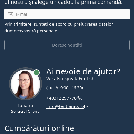
ul nostru și alege un cadou la prima comandă.
E-mail
Prin trimitere, sunteți de acord cu
prelucrarea datelor
dumneavoastră personale
.
Doresc noutăți
Ai nevoie de ajutor?
We also speak English
(Lu - Vi 9:00 - 16:30)
+40312297778
Iuliana
info@lentiamo.ro
Serviciul Clienți
Cumpărături online