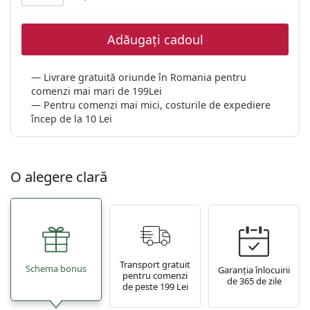
Gucci
Toate soluțiile
Toate mărcile
Persol
Adăugați cadoul
Prada
Livrare gratuită oriunde în Romania pentru
Toate mărcile
comenzi mai mari de 199Lei
Pentru comenzi mai mici, costurile de expediere
încep de la 10 Lei
O alegere clară
Transport gratuit
Schema bonus
Garanția înlocuirii
pentru comenzi
de 365 de zile
de peste 199 Lei