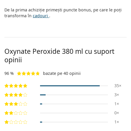
De la prima achiziție primești puncte bonus, pe care le poți
transforma în
cadouri
.
Oxynate Peroxide 380 ml cu suport
opinii
96 %
bazate pe 40 opinii
35×
3×
1×
0×
1×