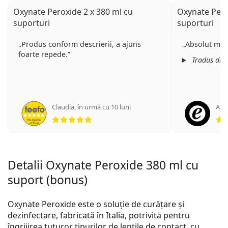
Oxynate Peroxide 2 x 380 ml cu
Oxynate Pero
suporturi
suporturi
Produs conform descrierii, a ajuns
Absolut mulț
foarte repede.
Tradus din
Claudia
,
în urmă cu 10 luni
Ano
Opinii 5 din 5
Detalii Oxynate Peroxide 380 ml cu
suport (bonus)
Oxynate Peroxide este o soluție de curățare și
dezinfectare, fabricată în Italia, potrivită pentru
îngrijirea tuturor tipurilor de lentile de contact, cu