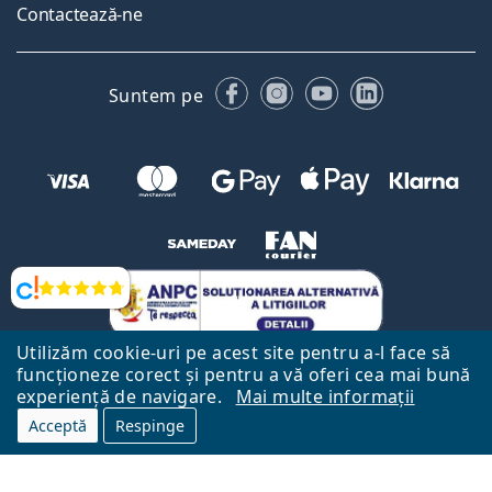
Contactează-ne
Facebook
Instagram
YouTube
LinkedIn
Suntem pe
Opinii
Utilizăm cookie-uri pe acest site pentru a-l face să
funcționeze corect și pentru a vă oferi cea mai bună
experiență de navigare.
Mai multe informații
Acceptă
Respinge
Către Pagina Principală
Mai sus
Lentiamo.ro este deținut și operat de către Lentiamo s.r.o., Republica