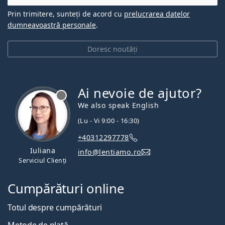
Prin trimitere, sunteți de acord cu
prelucrarea datelor
dumneavoastră personale
.
Doresc noutăți
Ai nevoie de ajutor?
We also speak English
(Lu - Vi 9:00 - 16:30)
+40312297778
Iuliana
info@lentiamo.ro
Serviciul Clienți
Cumpărături online
Totul despre cumpărături
Metode de plată