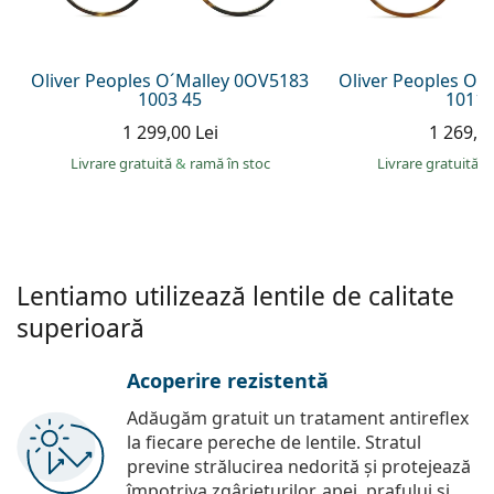
Persol
Prada
Oliver Peoples O´Malley 0OV5183
Oliver Peoples O´
1003 45
1011 
Toate mărcile
1 299,00 Lei
1 269,00
Livrare gratuită
&
ramă în stoc
Livrare gratuită
&
Lentiamo utilizează lentile de calitate
superioară
Acoperire rezistentă
Adăugăm gratuit un tratament antireflex
la fiecare pereche de lentile. Stratul
previne strălucirea nedorită și protejează
împotriva zgârieturilor, apei, prafului și