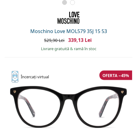
Moschino Love MOL579 35J 15 53
339,13 Lei
529,90 Lei
Livrare gratuită
&
ramă în stoc
OFERTA −45%
Încercați
virtual