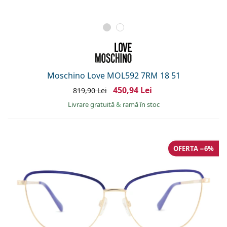
Moschino Love MOL592 7RM 18 51
450,94 Lei
819,90 Lei
Livrare gratuită
&
ramă în stoc
OFERTA −6%