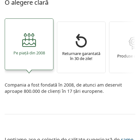
O alegere clară
Pe piață din 2008
Returnare garantată
Produse ori
în 30 de zile!
Compania a fost fondată în 2008, de atunci am deservit
aproape 800.000 de clienți în 17 țări europene.
Lentiamo are o colecție de calitate superioară de
rame