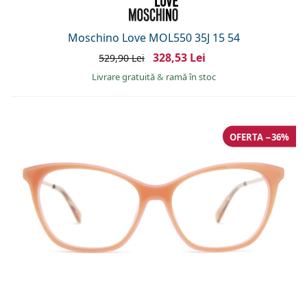
Moschino Love MOL550 35J 15 54
328,53 Lei
529,90 Lei
Livrare gratuită
&
ramă în stoc
OFERTA −36%