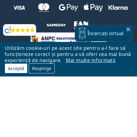
Opinii
Încercați
virtual
Utilizăm cookie-uri pe acest site pentru a-l face să
funcționeze corect și pentru a vă oferi cea mai bună
experiență de navigare.
Mai multe informații
Acceptă
Respinge
Către Pagina Principală
Mai sus
Lentiamo.ro este deținut și operat de către Lentiamo s.r.o., Republica
Cehă
Aici pentru tine de 18 ani.