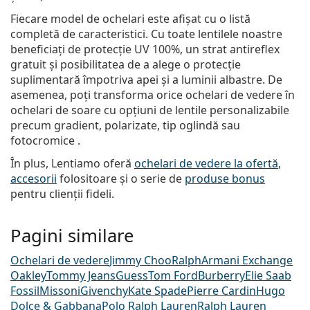
Fiecare model de ochelari este afișat cu o listă
completă de caracteristici. Cu toate lentilele noastre
beneficiați de protecție UV 100%, un strat antireflex
gratuit și posibilitatea de a alege o protecție
suplimentară împotriva apei și a luminii albastre. De
asemenea, poți transforma orice ochelari de vedere în
ochelari de soare cu opțiuni de lentile personalizabile
precum gradient, polarizate, tip oglindă sau
fotocromice .
În plus, Lentiamo oferă
ochelari de vedere la ofertă
,
accesorii
folositoare și o serie de
produse bonus
pentru clienții fideli.
Pagini similare
Ochelari de vedere
Jimmy Choo
Ralph
Armani Exchange
Oakley
Tommy Jeans
Guess
Tom Ford
Burberry
Elie Saab
Fossil
Missoni
Givenchy
Kate Spade
Pierre Cardin
Hugo
Dolce & Gabbana
Polo Ralph Lauren
Ralph Lauren