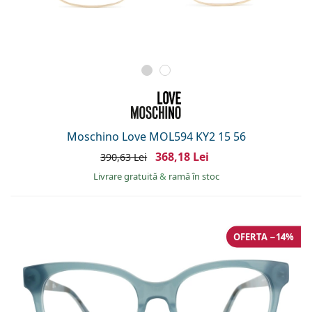
Moschino Love MOL594 KY2 15 56
368,18 Lei
390,63 Lei
Livrare gratuită
&
ramă în stoc
OFERTA −14%