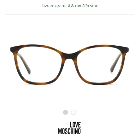
Persol
Livrare gratuită
&
ramă în stoc
Prada
Toate mărcile