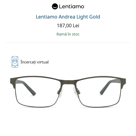
Persol
Prada
Lentiamo Andrea Light Gold
187,00 Lei
Toate mărcile
ramă în stoc
Încercați
virtual