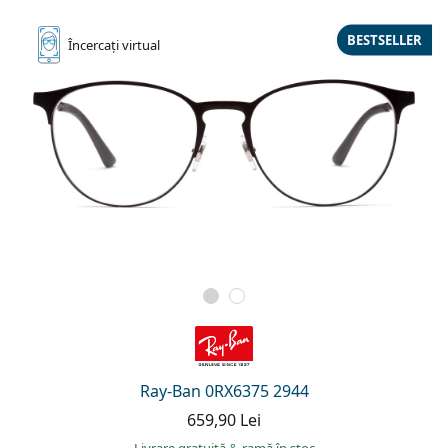
BESTSELLER
Încercați
virtual
Ray-Ban 0RX6375 2944
659,90 Lei
Livrare gratuită
&
ramă în stoc