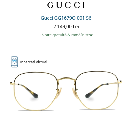
Gucci GG1679O 001 56
2 149,00 Lei
Livrare gratuită
&
ramă în stoc
Încercați
virtual