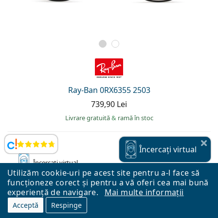
Ray-Ban 0RX6355 2503
739,90 Lei
Livrare gratuită
&
ramă în stoc
Opinii
Încercați
virtual
Încercați
virtual
Utilizăm cookie-uri pe acest site pentru a-l face să
funcționeze corect și pentru a vă oferi cea mai bună
experiență de navigare.
Mai multe informații
Acceptă
Respinge