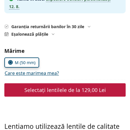
Gucci
Toate soluțiile
12. 8.
Toate mărcile
Persol
Prada
Garanția returnării banilor în 30 zile
Eșalonează plățile
Toate mărcile
Alegeți parametrii
Mărime
M (50 mm)
Care este marimea mea?
Selectați lentilele de la
129,00 Lei
Lentiamo utilizează lentile de calitate