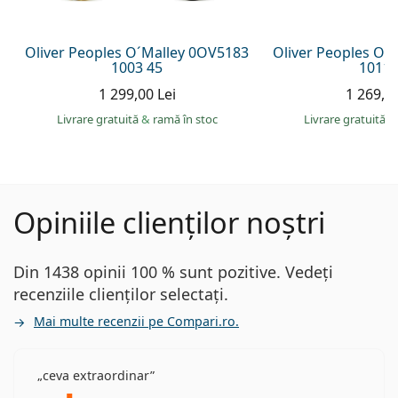
Oliver Peoples O´Malley 0OV5183
Oliver Peoples O´
1003 45
1011 
1 299,00 Lei
1 269,00
Livrare gratuită
&
ramă în stoc
Livrare gratuită
&
Opiniile clienților noștri
Din 1438 opinii 100 % sunt pozitive. Vedeți
recenziile clienților selectați.
Mai multe recenzii pe Compari.ro.
ceva extraordinar