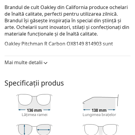
Brandul de cult Oakley din California produce ochelari
de înaltă calitate, perfecti pentru utilizarea zilnică.
Brandul își găsește inspirația în special din știință și
arte. Ochelarii sunt inovatori, stilați și confecționați din
materiale funcționale și de înaltă calitate.
Oakley Pitchman R Carbon OX8149 814903
sunt
ochelari de vedere pentru bărbați.
Descoperă cum ți se potrivesc acești ochelari de
Mai multe detalii
vedere cu ajutorul funcției Probează ochelari de
vedere virtual.
Specificații produs
Ramă ochelari
Rama transparentă se potrivește perfect atât cu
tonurile reci și calde ale pielii, cât și cu toate culorile
de păr.
136 mm
138 mm
Ramele rotunde sunt o alegere ideală pentru cei cu
Lățimea ramei
Lungimea brațelor
o formă de față pătrată sau ovală.
Rama ochelarilor este realizată din plastic de înaltă
calitate, care oferă o durabilitate ridicată, purtare