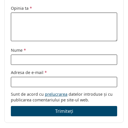
Opinia ta
*
Sport:
Golf, Drumeții
Cod:
OJ 9009 900905 48
Nume
*
Adresa de e-mail
*
Sunt de acord cu
prelucrarea
datelor introduse și cu
publicarea comentariului pe site-ul web.
Trimiteți