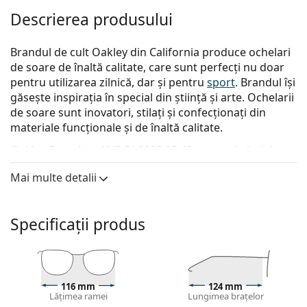
Descrierea produsului
Brandul de cult Oakley din California produce ochelari
de soare de înaltă calitate, care sunt perfecți nu doar
pentru utilizarea zilnică, dar și pentru
sport
. Brandul își
găsește inspirația în special din știință și arte. Ochelarii
de soare sunt inovatori, stilați și confecționați din
materiale funcționale și de înaltă calitate.
Oakley Frogskins XXS OJ 9009 05 48
sunt ochelari de
soare pentru copii.
Mai multe detalii
Descoperă cum ți se potrivesc acești ochelari de soare
cu ajutorul funcției Probează virtual ochelari de soare.
Specificații produs
Ramă ochelari de soare
Culoarea verde a ramei se potrivește perfect cu un
ton rece al pielii și cu părul șaten închis, negru sau
roșcat.
116 mm
124 mm
Ramele pătrate de ochelari de soare
sunt o alegere
Lățimea ramei
Lungimea brațelor