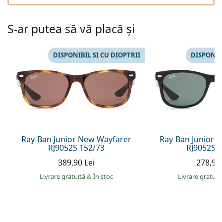
Persol
Prada
S-ar putea să vă placă și
Toate mărcile
DISPONIBIL SI CU DIOPTRII
DISPONIB
Ray-Ban Junior New Wayfarer
Ray-Ban Junior 
RJ9052S 152/73
RJ9052S 
389,90 Lei
278,90 
Livrare gratuită
&
În stoc
Livrare gratui