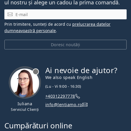
ul nostru și alege un cadou la prima comandă.
E-mail
Prin trimitere, sunteți de acord cu
prelucrarea datelor
dumneavoastră personale
.
Doresc noutăți
Ai nevoie de ajutor?
We also speak English
(Lu - Vi 9:00 - 16:30)
+40312297778
Iuliana
info@lentiamo.ro
Serviciul Clienți
Cumpărături online