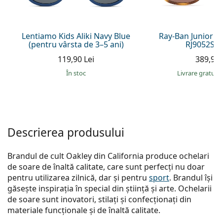
Persol
Prada
Lentiamo Kids Aliki Navy Blue
Ray-Ban Junior 
(pentru vârsta de 3–5 ani)
RJ9052S 
Toate mărcile
119,90 Lei
389,90 
În stoc
Livrare gratui
Descrierea produsului
Brandul de cult Oakley din California produce ochelari
de soare de înaltă calitate, care sunt perfecți nu doar
pentru utilizarea zilnică, dar și pentru
sport
. Brandul își
găsește inspirația în special din știință și arte. Ochelarii
de soare sunt inovatori, stilați și confecționați din
materiale funcționale și de înaltă calitate.