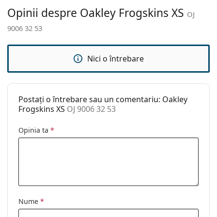
Explorează întreaga gamă de
ochelari de soare
pentru
Suport:
Nu
Opinii despre Oakley Frogskins XS
OJ
a găsi mai multe modele de la branduri populare.
Lavetă pentru
Da
9006 32 53
curățat:
Altele
Nici o întrebare
Sex:
Copii
Categorie:
Ochelari de soare
Brand:
Oakley
Postați o întrebare sau un comentariu: Oakley
Frogskins XS
OJ 9006 32 53
Utilizare:
Sport
Opinia ta
*
Sport:
Golf, Drumeții
Cod:
OJ 9006 32 53
Nume
*