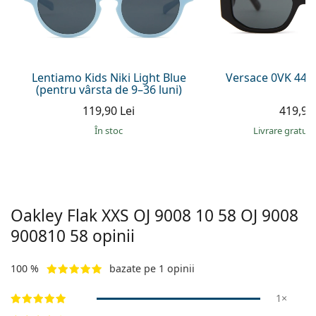
Persol
Prada
Toate mărcile
Lentiamo Kids Niki Light Blue
Versace 0VK 442
(pentru vârsta de 9–36 luni)
119,90 Lei
419,90 
În stoc
Livrare gratui
Oakley Flak XXS OJ 9008 10 58
OJ 9008
900810 58
opinii
100 %
bazate pe 1 opinii
1×