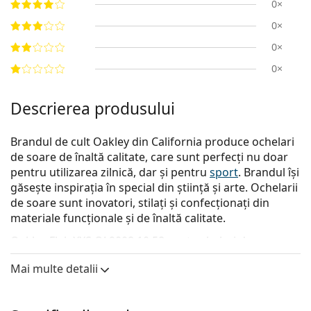
0×
0×
0×
0×
Descrierea produsului
Brandul de cult Oakley din California produce ochelari
de soare de înaltă calitate, care sunt perfecți nu doar
pentru utilizarea zilnică, dar și pentru
sport
. Brandul își
găsește inspirația în special din știință și arte. Ochelarii
de soare sunt inovatori, stilați și confecționați din
materiale funcționale și de înaltă calitate.
Oakley Flak XXS OJ 9008 10 58
sunt ochelari de soare
pentru copii.
Mai multe detalii
Ramă ochelari de soare
Culoarea albastră a ramei se potrivește perfect cu