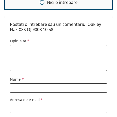
Nici o întrebare
Lavetă pentru
Da
curățat:
Altele
Postați o întrebare sau un comentariu: Oakley
Sex:
Copii
Flak XXS OJ 9008 10 58
Categorie:
Ochelari de soare
Opinia ta
*
Brand:
Oakley
Utilizare:
Sport
Sport:
Ciclism, Alergare, Drumeții, Ciclism
off-road
Cod:
OJ 9008 900810 58
Nume
*
Adresa de e-mail
*