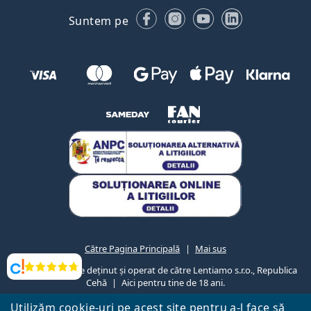
Facebook
Instagram
YouTube
LinkedIn
Suntem pe
Către Pagina Principală
Mai sus
Lentiamo.ro este deținut și operat de către Lentiamo s.r.o., Republica
Opinii
Cehă
Aici pentru tine de 18 ani.
Utilizăm cookie-uri pe acest site pentru a-l face să