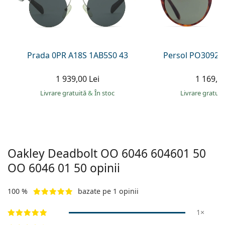
Persol
Prada
Toate mărcile
Prada 0PR A18S 1AB5S0 43
Persol PO3092S
1 939,00 Lei
1 169,00
Livrare gratuită
&
În stoc
Livrare gratui
Oakley Deadbolt OO 6046 604601 50
OO 6046 01 50
opinii
100 %
bazate pe 1 opinii
1×