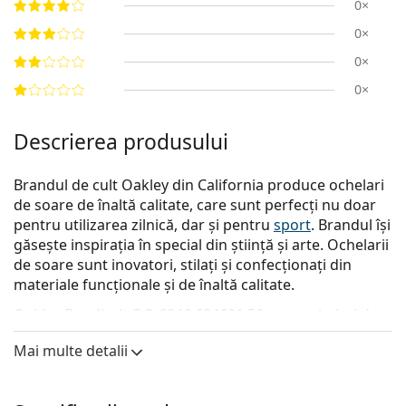
0×
0×
0×
0×
Descrierea produsului
Brandul de cult Oakley din California produce ochelari
de soare de înaltă calitate, care sunt perfecți nu doar
pentru utilizarea zilnică, dar și pentru
sport
. Brandul își
găsește inspirația în special din știință și arte. Ochelarii
de soare sunt inovatori, stilați și confecționați din
materiale funcționale și de înaltă calitate.
Oakley Deadbolt OO 6046 604601 50
sunt ochelari de
soare pentru bărbați.
Mai multe detalii
Descoperă cum ți se potrivesc acești ochelari de soare
cu ajutorul funcției Probează virtual ochelari de soare.