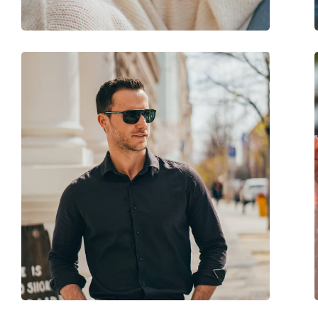
Balama flexibilă:
Nu
Accesorii
Suport:
Da
Lavetă pentru curățat:
Da
Altele
Sex:
Bărbați
Categorie:
Ochelari de soare
Brand:
Nike
Utilizare:
Sport
Sport:
Ciclism, Alergare, D
Cod:
DC3407 011 76