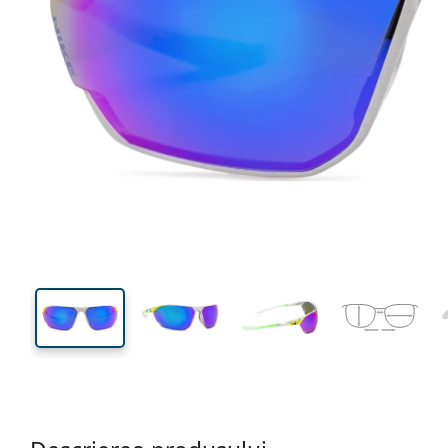
134 mm
Lățimea ramei
Lățime
lentilei
40 mm
76 mm
Înălțime lentilă
Lățimea lentilei