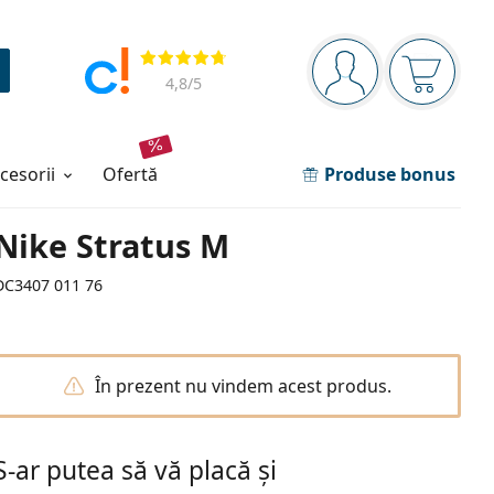
Panou de navigare
Opinii
Sunteți logat
Coșul de
4,8
/5
ccesorii
ofertă
Produse bonus
Nike Stratus M
DC3407 011 76
În prezent nu vindem acest produs.
S-ar putea să vă placă și