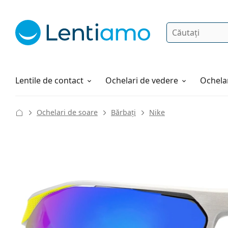
Căutare
Autentificare
Navigarea web-ului
Soluții
Cum comandați
Lentile de contact
Ochelari de vedere
Ochelar
Ochelari de soare
Bărbați
Nike