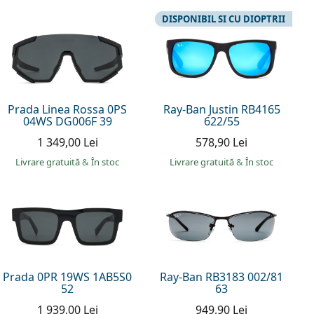
DISPONIBIL SI CU DIOPTRII
Prada Linea Rossa 0PS
Ray-Ban Justin RB4165
04WS DG006F 39
622/55
1 349,00 Lei
578,90 Lei
Livrare gratuită
&
În stoc
Livrare gratuită
&
În stoc
Prada 0PR 19WS 1AB5S0
Ray-Ban RB3183 002/81
52
63
1 939,00 Lei
949,90 Lei