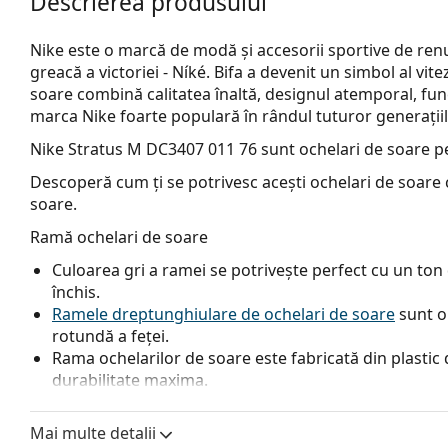
Descrierea produsului
Nike este o marcă de modă și accesorii sportive de ren
greacă a victoriei - Níké. Bifa a devenit un simbol al vitez
soare combină calitatea înaltă, designul atemporal, fun
marca Nike foarte populară în rândul tuturor generațiil
Nike Stratus M DC3407 011 76
sunt ochelari de soare p
Descoperă cum ți se potrivesc acești ochelari de soare c
soare.
Ramă ochelari de soare
Culoarea gri a ramei se potrivește perfect cu un ton d
închis.
Ramele dreptunghiulare de ochelari de soare
sunt o
rotundă a feței.
Rama ochelarilor de soare este fabricată din plastic d
durabilitate maxima.
Lentile ochelari de soare
Mai multe detalii
Lentilele violete intensifica contrastul, reduc reflexi