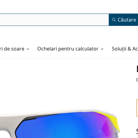
Căutare
i de soare
Ochelari pentru calculator
Soluții & A