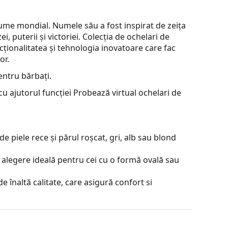
ume mondial. Numele său a fost inspirat de zeița
ei, puterii și victoriei. Colecția de ochelari de
cționalitatea și tehnologia inovatoare care fac
or.
entru bărbați.
u ajutorul funcției Probează virtual ochelari de
e piele rece și părul roșcat, gri, alb sau blond
 alegere ideală pentru cei cu o formă ovală sau
e înaltă calitate, care asigură confort si
ile la lumină și suprimă culoarea albă.