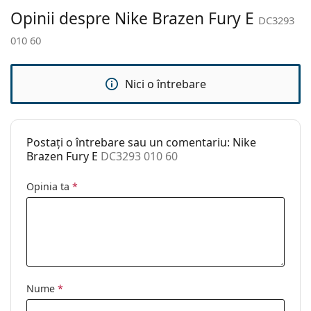
curățat:
Opinii despre Nike Brazen Fury E
DC3293
Altele
010 60
Sex:
Bărbați
Categorie:
Ochelari de soare
Nici o întrebare
Brand:
Nike
Utilizare:
Sport
Postați o întrebare sau un comentariu: Nike
Sport:
Drumeții
Brazen Fury E
DC3293 010 60
Cod:
DC3293 010 60
Opinia ta
*
Nume
*