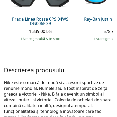
Persol
Prada
Prada Linea Rossa 0PS 04WS
Ray-Ban Justin 
DG006F 39
Toate mărcile
1 339,00 Lei
578,90 
Livrare gratuită
&
În stoc
Livrare gratui
Descrierea produsului
Nike este o marcă de modă și accesorii sportive de
renume mondial. Numele său a fost inspirat de zeița
greacă a victoriei - Níké. Bifa a devenit un simbol al
vitezei, puterii și victoriei. Colecția de ochelari de soare
combină calitatea înaltă, designul atemporal,
funcționalitatea și tehnologia inovatoare care fac