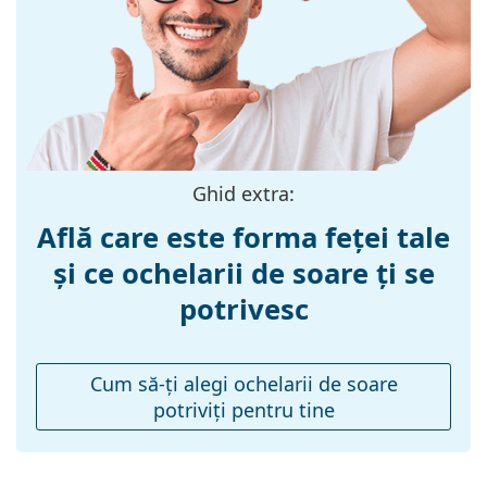
Materialul ramei
Plastic
:
Mărime:
M
Lățimea ramei:
131 mm
Lungimea
130 mm
brațelor:
Ghid extra:
Lățimea punții
17 mm
Află care este forma feței tale
nazale:
și ce ochelarii de soare ți se
Greutate:
100 g
potrivesc
Pernițe reglabile
Nu
pentru nas:
Balama flexibilă:
Nu
Cum să-ţi alegi ochelarii de soare
potriviţi pentru tine
Accesorii
Suport:
Da
Lavetă pentru
Da