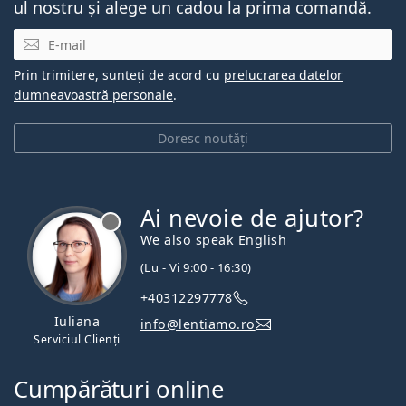
ul nostru și alege un cadou la prima comandă.
E-mail
Prin trimitere, sunteți de acord cu
prelucrarea datelor
dumneavoastră personale
.
Doresc noutăți
Ai nevoie de ajutor?
We also speak English
(Lu - Vi 9:00 - 16:30)
+40312297778
Iuliana
info@lentiamo.ro
Serviciul Clienți
Cumpărături online