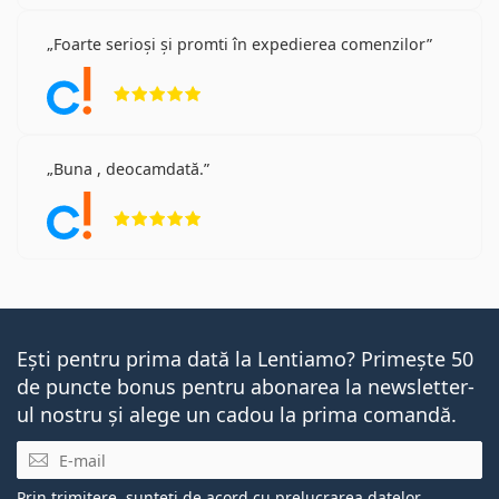
Foarte serioși și promti în expedierea comenzilor
Opinii 5 din 5
Buna , deocamdată.
Opinii 5 din 5
Ești pentru prima dată la Lentiamo? Primește 50
de puncte bonus pentru abonarea la newsletter-
ul nostru și alege un cadou la prima comandă.
E-mail
Prin trimitere, sunteți de acord cu
prelucrarea datelor