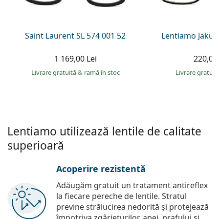
Persol
Prada
Saint Laurent SL 574 001 52
Lentiamo Jakub
Toate mărcile
1 169,00 Lei
220,00 
Livrare gratuită
&
ramă în stoc
Livrare gratui
Lentiamo utilizează lentile de calitate
superioară
Acoperire rezistentă
Adăugăm gratuit un tratament antireflex
la fiecare pereche de lentile. Stratul
previne strălucirea nedorită și protejează
împotriva zgârieturilor, apei, prafului și