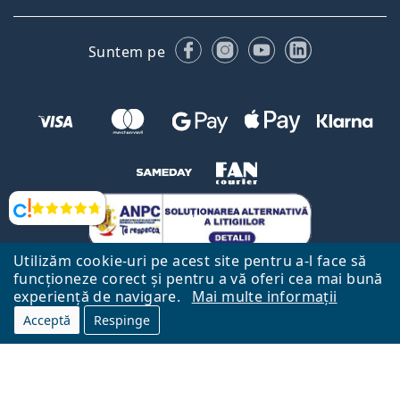
Facebook
Instagram
YouTube
LinkedIn
Suntem pe
Opinii
Utilizăm cookie-uri pe acest site pentru a-l face să
funcționeze corect și pentru a vă oferi cea mai bună
experiență de navigare.
Mai multe informații
Acceptă
Respinge
Către Pagina Principală
Mai sus
Lentiamo.ro este deținut și operat de către Lentiamo s.r.o., Republica
Cehă
Aici pentru tine de 18 ani.