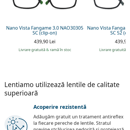
Persol
Prada
Toate mărcile
Nano Vista Fangame 3.0 NAO30305
Nano Vista Fangam
SC (clip-on)
SC 52 (cl
439,90 Lei
439,90 
Livrare gratuită
&
ramă în stoc
Livrare gratuită
&
Lentiamo utilizează lentile de calitate
superioară
Acoperire rezistentă
Adăugăm gratuit un tratament antireflex
la fiecare pereche de lentile. Stratul
previne strălucirea nedorită și protejează