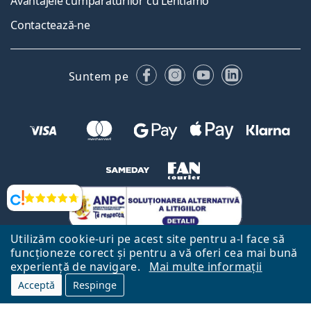
Avantajele cumpărăturilor cu Lentiamo
Contactează-ne
Facebook
Instagram
YouTube
LinkedIn
Suntem pe
Opinii
Utilizăm cookie-uri pe acest site pentru a-l face să
funcționeze corect și pentru a vă oferi cea mai bună
experiență de navigare.
Mai multe informații
Acceptă
Respinge
Către Pagina Principală
Mai sus