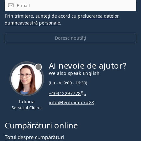
E-mail
Prin trimitere, sunteți de acord cu
prelucrarea datelor
dumneavoastră personale
.
Doresc noutăți
Ai nevoie de ajutor?
We also speak English
(Lu - Vi 9:00 - 16:30)
+40312297778
Iuliana
info@lentiamo.ro
Serviciul Clienți
Cumpărături online
Totul despre cumpărături