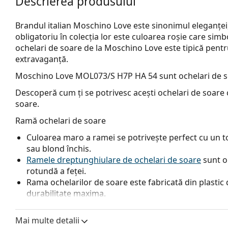
Descrierea produsului
Brandul italian Moschino Love este sinonimul eleganței, 
obligatoriu în colecția lor este culoarea roșie care simb
ochelari de soare de la Moschino Love este tipică pentru
extravaganță.
Moschino Love MOL073/S H7P HA 54
sunt ochelari de 
Descoperă cum ți se potrivesc acești ochelari de soare c
soare.
Ramă ochelari de soare
Culoarea maro a ramei se potrivește perfect cu un ton
sau blond închis.
Ramele dreptunghiulare de ochelari de soare
sunt o
rotundă a feței.
Rama ochelarilor de soare este fabricată din plastic d
durabilitate maxima.
Lentile ochelari de soare
Mai multe detalii
Lentilele maro blochează ușor lumina albastră, filtrea