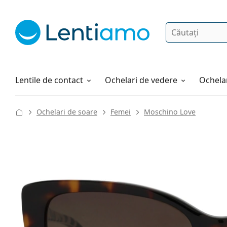
Căutare
Autentificare
Navigarea web-ului
Soluții
Cum comandați
Lentile de contact
Ochelari de vedere
Ochelar
Ochelari de soare
Femei
Moschino Love