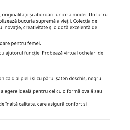
originalității și abordării unice a modei. Un lucru
olizează bucuria supremă a vieții. Colecția de
 inovație, creativitate și o doză excelentă de
soare pentru femei.
u ajutorul funcției Probează virtual ochelari de
 cald al pielii și cu părul șaten deschis, negru
 alegere ideală pentru cei cu o formă ovală sau
e înaltă calitate, care asigură confort si
ză reflexiile și asigură o vedere mai clară. Sunt