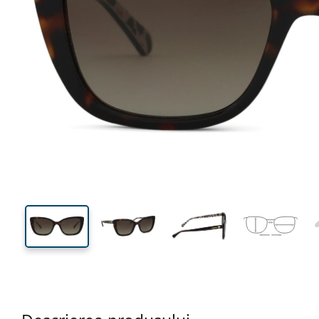
141 mm
Lățimea ramei
Lățime
lentilei
42 mm
54 mm
Înălțime lentilă
Lățimea lentilei