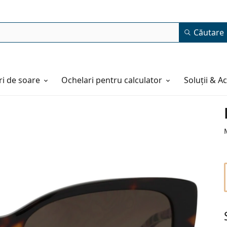
Căutare
i de soare
Ochelari pentru calculator
Soluții & A