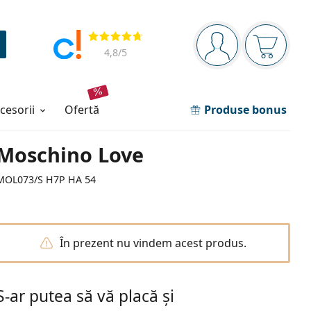
Panou de navigare
Opinii
Sunteți logat
Coșul de
4,8
/5
ccesorii
ofertă
Produse bonus
Moschino Love
MOL073/S H7P HA 54
În prezent nu vindem acest produs.
S-ar putea să vă placă și