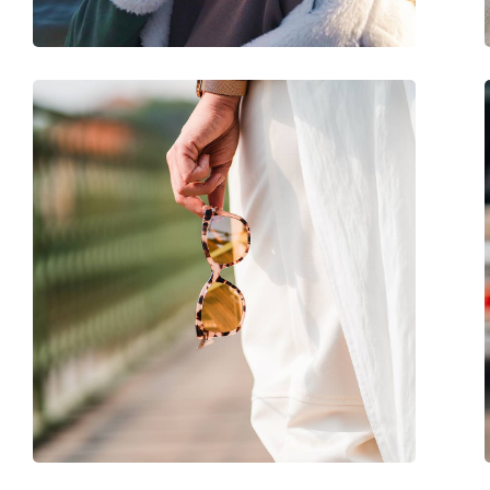
Balama flexibilă:
Nu
Accesorii
Suport:
Da
Lavetă pentru curățat:
Da
Altele
Sex:
Femei
Categorie:
Ochelari de soare
Brand:
Moschino Love
Utilizare:
Modă
Cod:
MOL073/S H7P HA 