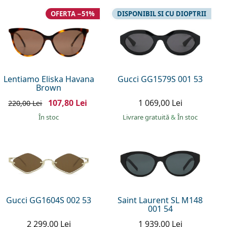
OFERTA −51%
DISPONIBIL SI CU DIOPTRII
Lentiamo Eliska Havana
Gucci GG1579S 001 53
Brown
107,80 Lei
1 069,00 Lei
220,00 Lei
În stoc
Livrare gratuită
&
În stoc
Gucci GG1604S 002 53
Saint Laurent SL M148
001 54
2 299,00 Lei
1 939,00 Lei