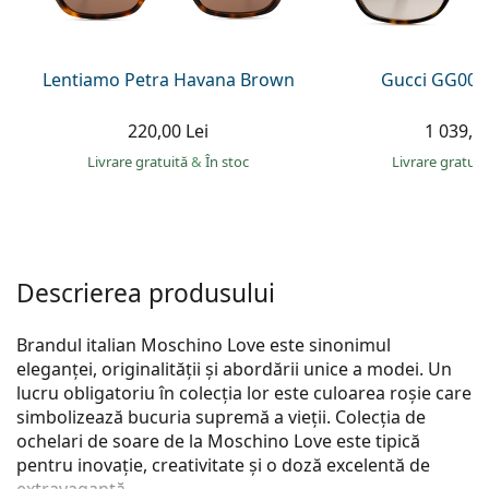
Persol
Prada
Lentiamo Petra Havana Brown
Gucci GG002
Toate mărcile
220,00 Lei
1 039,00
Livrare gratuită
&
În stoc
Livrare gratui
Descrierea produsului
Brandul italian Moschino Love este sinonimul
eleganței, originalității și abordării unice a modei. Un
lucru obligatoriu în colecția lor este culoarea roșie care
simbolizează bucuria supremă a vieții. Colecția de
ochelari de soare de la Moschino Love este tipică
pentru inovație, creativitate și o doză excelentă de