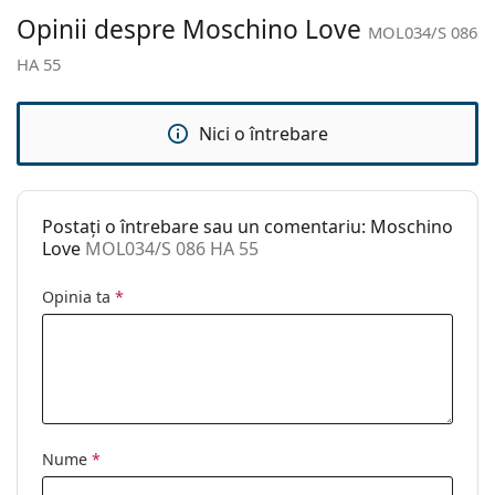
Altele
Opinii despre Moschino Love
MOL034/S 086
Sex:
Femei
HA 55
Categorie:
Ochelari de soare
Brand:
Moschino Love
Nici o întrebare
Utilizare:
Modă
Cod:
MOL034/S 086 HA 55
Postați o întrebare sau un comentariu: Moschino
Love
MOL034/S 086 HA 55
Opinia ta
*
Nume
*