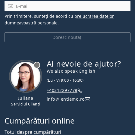
E-mail
Prin trimitere, sunteți de acord cu
prelucrarea datelor
dumneavoastră personale
.
Doresc noutăți
Ai nevoie de ajutor?
We also speak English
(Lu - Vi 9:00 - 16:30)
+40312297778
Iuliana
info@lentiamo.ro
Serviciul Clienți
Cumpărături online
Totul despre cumpărături