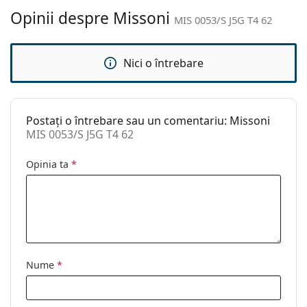
curățat:
Opinii despre Missoni
MIS 0053/S J5G T4 62
Altele
Sex:
Femei
Nici o întrebare
Categorie:
Ochelari de soare
Brand:
Missoni
Postați o întrebare sau un comentariu: Missoni
Utilizare:
Modă
MIS 0053/S J5G T4 62
Cod:
MIS 0053/S J5G T4 62
Opinia ta
*
Nume
*