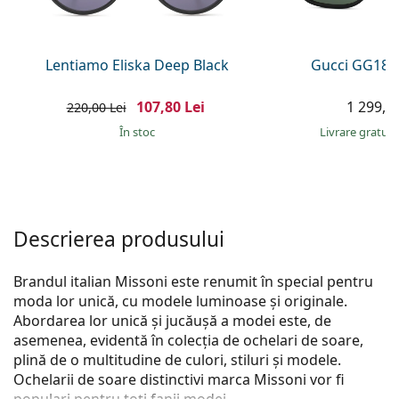
Persol
Prada
Lentiamo Eliska Deep Black
Gucci GG181
Toate mărcile
107,80 Lei
1 299,00
220,00 Lei
În stoc
Livrare gratui
Descrierea produsului
Brandul italian Missoni este renumit în special pentru
moda lor unică, cu modele luminoase și originale.
Abordarea lor unică și jucăușă a modei este, de
asemenea, evidentă în colecția de ochelari de soare,
plină de o multitudine de culori, stiluri și modele.
Ochelarii de soare distinctivi marca Missoni vor fi