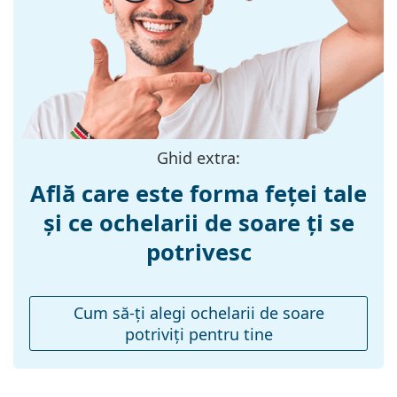
a găsi mai multe modele de la branduri populare.
Materialul ramei
Metal
:
Mărime:
L
Lățimea ramei:
146 mm
Lungimea
145 mm
brațelor:
Ghid extra:
Lățimea punții
17 mm
Află care este forma feței tale
nazale:
și ce ochelarii de soare ți se
Greutate:
140 g
potrivesc
Pernițe reglabile
Da
pentru nas:
Balama flexibilă:
Nu
Cum să-ţi alegi ochelarii de soare
potriviţi pentru tine
Accesorii
Suport:
Da
Lavetă pentru
Da