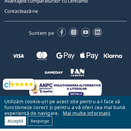
Avantajele cumpărăturilor cu Lentiamo
Contactează-ne
Facebook
Instagram
YouTube
LinkedIn
Suntem pe
Opinii
Utilizăm cookie-uri pe acest site pentru a-l face să
funcționeze corect și pentru a vă oferi cea mai bună
experiență de navigare.
Mai multe informații
Acceptă
Respinge
Către Pagina Principală
Mai sus