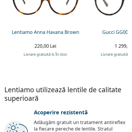
Gucci
Toate soluțiile
Toate mărcile
Persol
Prada
Lentiamo Anna Havana Brown
Gucci GG002
Toate mărcile
220,00 Lei
1 299,00
Livrare gratuită
&
În stoc
Livrare gratuită
&
Lentiamo utilizează lentile de calitate
superioară
Acoperire rezistentă
Adăugăm gratuit un tratament antireflex
la fiecare pereche de lentile. Stratul