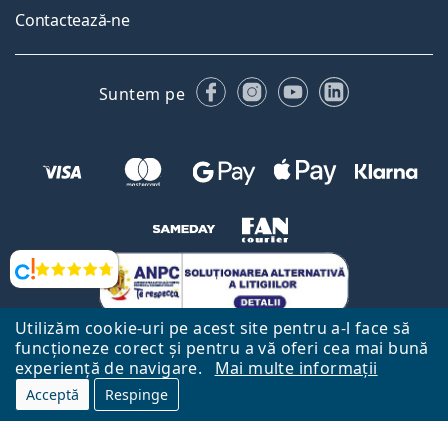
Contactează-ne
Facebook
Instagram
YouTube
LinkedIn
Suntem pe
Opinii
Utilizăm cookie-uri pe acest site pentru a-l face să
funcționeze corect și pentru a vă oferi cea mai bună
experiență de navigare.
Mai multe informații
Acceptă
Respinge
Către Pagina Principală
Mai sus