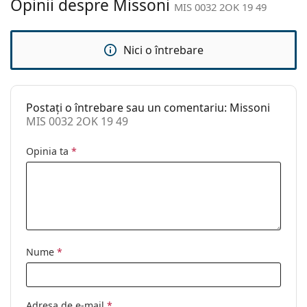
Opinii despre Missoni
nazale:
înainte de utilizare.
MIS 0032 2OK 19 49
Greutate:
125 g
Pernițe reglabile
Nu
Nici o întrebare
pentru nas:
Balama flexibilă:
Nu
Postați o întrebare sau un comentariu: Missoni
Clip-on:
Nu
MIS 0032 2OK 19 49
Accesorii
Opinia ta
*
Suport:
Da
Lavetă pentru
Da
curățat:
Altele
Sex:
Femei
Nume
*
Categorie:
Ochelari de vedere
Brand:
Missoni
Cod:
MIS 0032 2OK 19 49
Adresa de e-mail
*