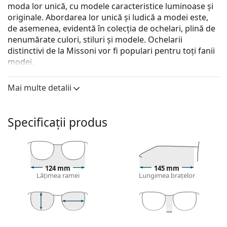
moda lor unică, cu modele caracteristice luminoase și
originale. Abordarea lor unică și ludică a modei este,
de asemenea, evidentă în colecția de ochelari, plină de
nenumărate culori, stiluri și modele. Ochelarii
distinctivi de la Missoni vor fi populari pentru toți fanii
modei.
Missoni MIS 0032 2OK 19 49
sunt ochelari de vedere
Mai multe detalii
pentru femei.
Ramă ochelari
Specificații produs
Culoarea maro a ramei se potrivește perfect cu un
ton cald al pielii și cu părul șaten deschis, negru sau
blond închis.
Ramele rotunde sunt o alegere ideală pentru cei cu
o formă de față pătrată sau ovală.
124 mm
145 mm
Lățimea ramei
Lungimea brațelor
Rama ochelarilor este realizată din plastic de înaltă
calitate, care oferă o durabilitate ridicată, purtare
confortabilă și un look excepțional.
Ochelarii cu ramă întreagă au cele mai comune
43 mm
49 mm
19 mm
tipuri de rame care constau dintr-o față a ramei și